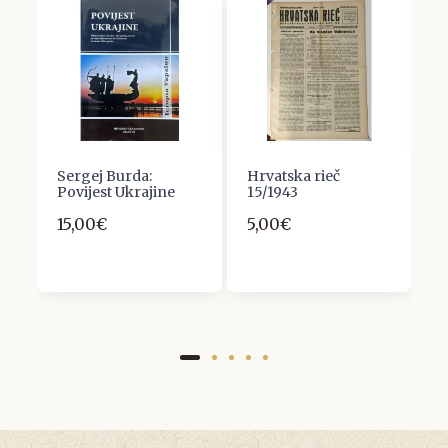
Sergej Burda:
Hrvatska rieč
M
Povijest Ukrajine
15/1943
S
N
15,00€
5,00€
S
Z
6