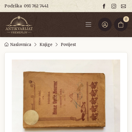
Podrška
091 762 7441
0
Naslovnica
Knjige
Povijest