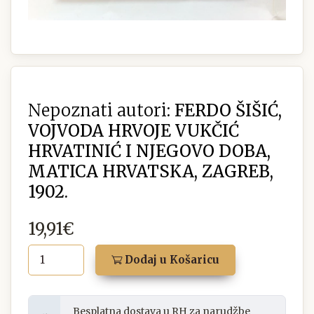
Nepoznati autori:
FERDO ŠIŠIĆ,
VOJVODA HRVOJE VUKČIĆ
HRVATINIĆ I NJEGOVO DOBA,
MATICA HRVATSKA, ZAGREB,
1902.
19,91€
Dodaj u Košaricu
Besplatna dostava u RH za narudžbe