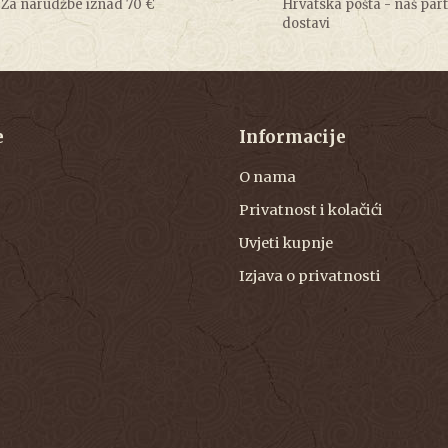
Za narudžbe iznad 70 €
Hrvatska pošta - naš par
dostavi
e
Informacije
O nama
Privatnost i kolačići
Uvjeti kupnje
Izjava o privatnosti