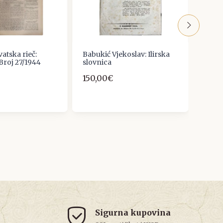
atska rieč:
Babukić Vjekoslav: Ilirska
VUKO
 Broj 27/1944
slovnica
RECO
CHA
150,00€
7,96
Sigurna kupovina