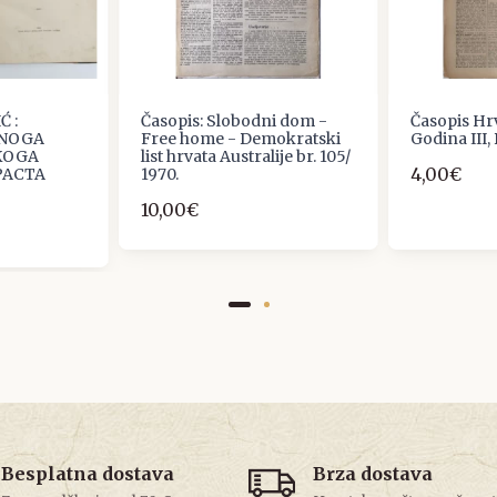
 :
Časopis: Slobodni dom -
Časopis Hrv
VNOGA
Free home - Demokratski
Godina III,
KOGA
list hrvata Australije br. 105/
4,00€
PACTA
1970.
10,00€
Besplatna dostava
Brza dostava