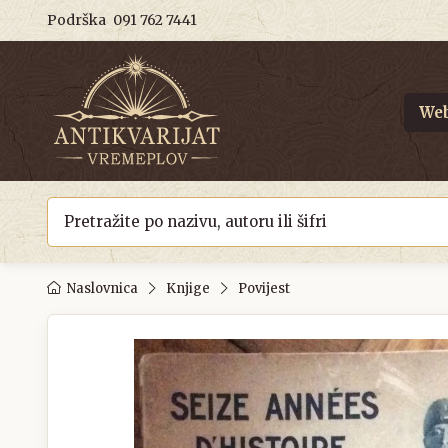
Podrška
091 762 7441
Web
Naslovnica
Knjige
Povijest