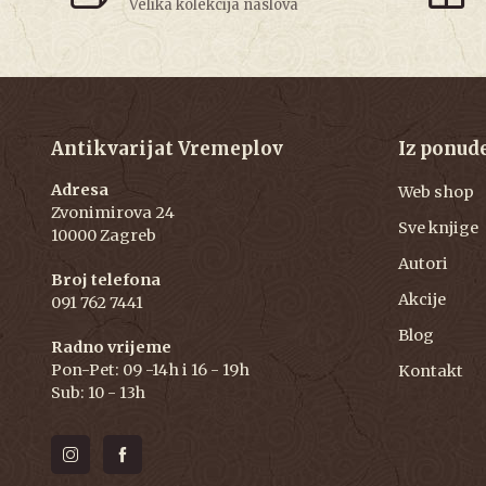
Velika kolekcija naslova
Antikvarijat Vremeplov
Iz ponud
Adresa
Web shop
Zvonimirova 24
Sve knjige
10000 Zagreb
Autori
Broj telefona
Akcije
091 762 7441
Blog
Radno vrijeme
Pon-Pet: 09 -14h i 16 - 19h
Kontakt
Sub: 10 - 13h