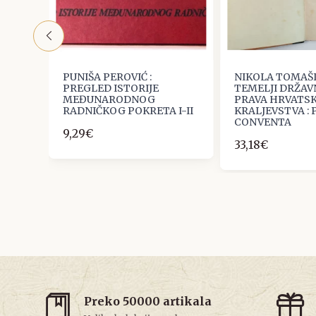
ska
PUNIŠA PEROVIĆ :
NIKOLA TOMAŠIĆ
PREGLED ISTORIJE
TEMELJI DRŽA
MEĐUNARODNOG
PRAVA HRVATS
RADNIČKOG POKRETA I-II
KRALJEVSTVA : 
CONVENTA
9,29€
33,18€
Preko 50000 artikala