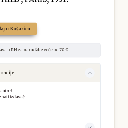
aj u Košaricu
ava u RH za narudžbe veće od 70 €
macije
autori
nati izdavač