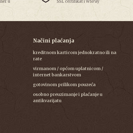
tner u
SSL certifikat i WSPay
Načini plaćanja
kreditnom karticom jednokratno ili na
rate
virmanom / općom uplatnicom /
internet bankarstvom
gotovinom prilikom pouzeća
osobno preuzimanje i plaćanje u
antikvarijatu