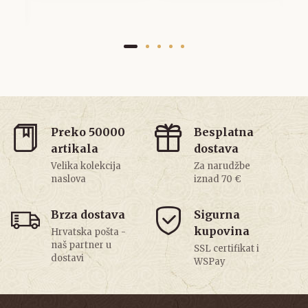
Preko 50000
Besplatna
artikala
dostava
Velika kolekcija
Za narudžbe
naslova
iznad 70 €
Brza dostava
Sigurna
kupovina
Hrvatska pošta -
naš partner u
SSL certifikat i
dostavi
WSPay