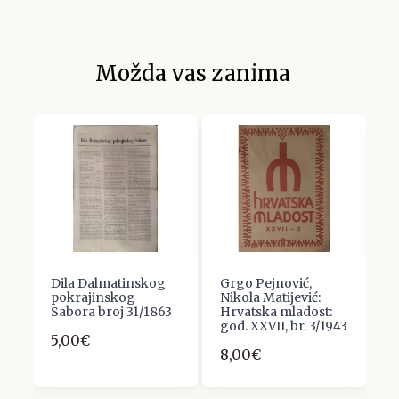
Možda vas zanima
Dila Dalmatinskog
Grgo Pejnović,
S
pokrajinskog
Nikola Matijević:
H
Sabora broj 31/1863
Hrvatska mladost:
P
god. XXVII, br. 3/1943
D
5,00€
K
8,00€
5