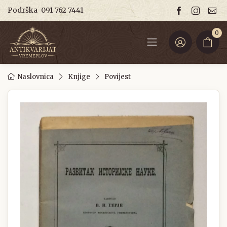
Podrška
091 762 7441
0
Naslovnica
Knjige
Povijest