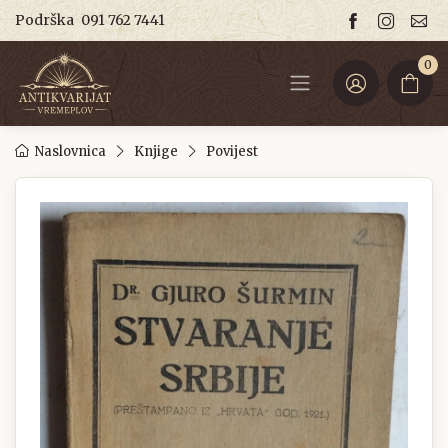
Podrška
091 762 7441
0
Naslovnica
Knjige
Povijest