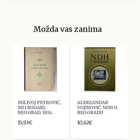
Možda vas zanima
,
MILIVOJ PETROVIĆ,
ALEKSANDAR
K
MI I BUGARI,
VOJINOVIĆ: NDH U
R
BEOGRAD, 1934.
BEOGRADU
T
Z
15,93€
10,62€
1