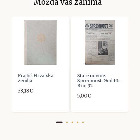
Možda vas zanima
Frajtić: Hrvatska
Stare novine:
O
zemlja
Spremnost. God.10.-
1
Broj 92
33,18€
5,00€