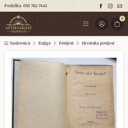
Podrška
091 762 7441
0
Naslovnica
Knjige
Povijest
Hrvatska povijest