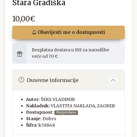
Stara Gradiška
10,00€
Obavijesti me o dostupnosti
Besplatna dostava u RH za narudžbe
veće od 70 €
Osnovne informacije
Autor:
ŠEKS VLADIMIR
Nakladnik:
VLASTITA NAKLADA, ZAGREB
Dostupnost:
Rasprodano
Stanje:
Dobro
Šifra:
k58848