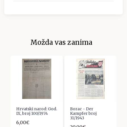
Možda vas zanima
.
Hrvatski narod: God.
Borac - Der
D
IX, broj 100/1974
Kampfer broj
K
31/1943
6,00€
1