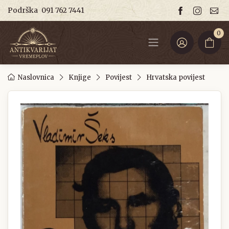
Podrška
091 762 7441
0
Naslovnica
Knjige
Povijest
Hrvatska povijest