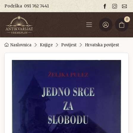
Podrška
091 762 7441
0
Naslovnica
Knjige
Povijest
Hrvatska povijest