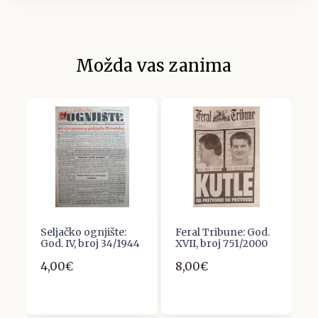
Možda vas zanima
Seljačko ognjište:
Feral Tribune: God.
Č
God. IV, broj 34/1944
XVII, broj 751/2000
G
A
4,00€
8,00€
7