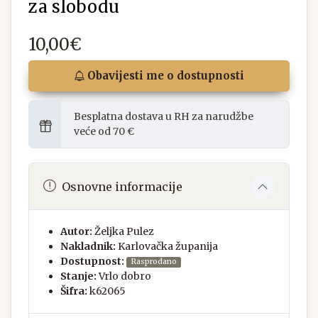
za slobodu
10,00€
Obavijesti me o dostupnosti
Besplatna dostava u RH za narudžbe
veće od 70 €
Osnovne informacije
Autor:
Željka Pulez
Nakladnik:
Karlovačka županija
Dostupnost:
Rasprodano
Stanje:
Vrlo dobro
Šifra:
k62065