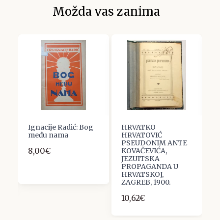
Možda vas zanima
Ignacije Radić: Bog
HRVATKO
:
među nama
HRVATOVIĆ
P
PSEUDONIM ANTE
R
8,00€
m
KOVAČEVIĆA,
7
JEZUITSKA
PROPAGANDA U
HRVATSKOJ,
ZAGREB, 1900.
10,62€