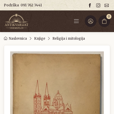
Podrška
091 762 7441
0
Naslovnica
Knjige
Religija i mitologija