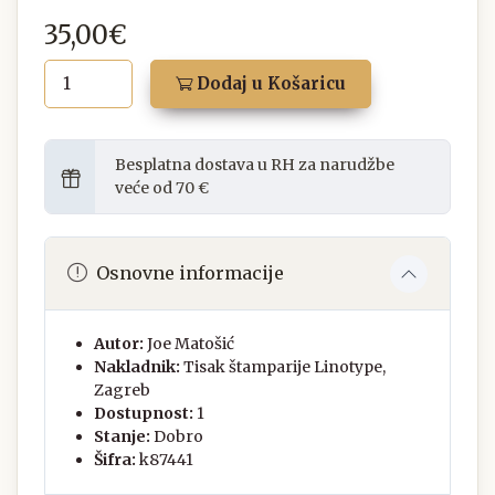
35,00€
Dodaj u Košaricu
Besplatna dostava u RH za narudžbe
veće od 70 €
Osnovne informacije
Autor:
Joe Matošić
Nakladnik:
Tisak štamparije Linotype,
Zagreb
Dostupnost:
1
Stanje:
Dobro
Šifra:
k87441