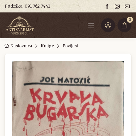
Podrška
091 762 7441
0
Naslovnica
Knjige
Povijest