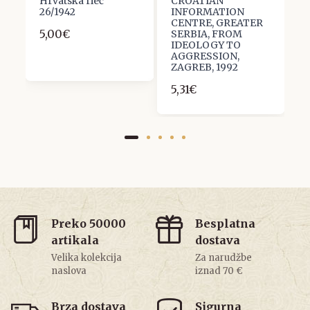
Hrvatska rieč
CROATIAN
G
26/1942
INFORMATION
:
CENTRE, GREATER
5,00€
3
SERBIA, FROM
IDEOLOGY TO
AGGRESSION,
ZAGREB, 1992
5,31€
Preko 50000
Besplatna
artikala
dostava
Velika kolekcija
Za narudžbe
naslova
iznad 70 €
Brza dostava
Sigurna