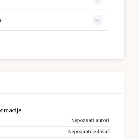
a
ormacije
Nepoznati autori
Nepoznati izdavač