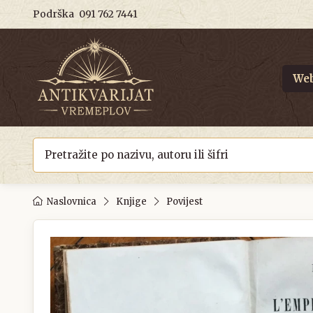
Podrška
091 762 7441
Web
Naslovnica
Knjige
Povijest