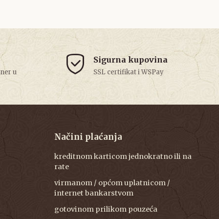
Sigurna kupovina
tner u
SSL certifikat i WSPay
Načini plaćanja
kreditnom karticom jednokratno ili na
rate
virmanom / općom uplatnicom /
internet bankarstvom
gotovinom prilikom pouzeća