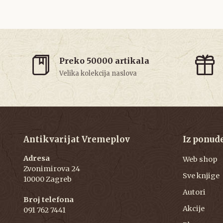
Preko 50000 artikala
Velika kolekcija naslova
Antikvarijat Vremeplov
Iz ponud
Adresa
Web shop
Zvonimirova 24
Sve knjige
10000 Zagreb
Autori
Broj telefona
Akcije
091 762 7441