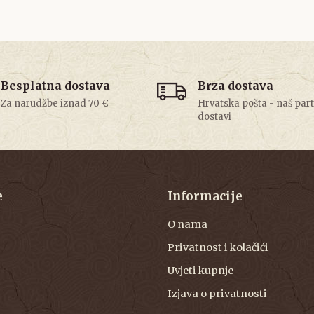
Besplatna dostava
Brza dostava
Za narudžbe iznad 70 €
Hrvatska pošta - naš par
dostavi
e
Informacije
O nama
Privatnost i kolačići
Uvjeti kupnje
Izjava o privatnosti