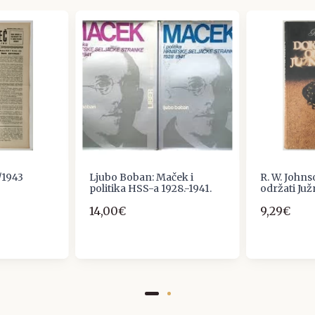
/1943
Ljubo Boban: Maček i
R. W. Johns
politika HSS-a 1928.-1941.
održati Juž
14,00€
9,29€