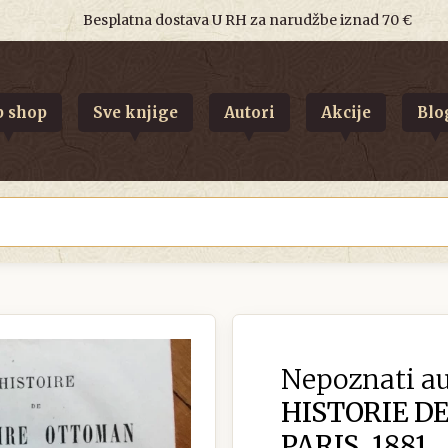
Besplatna dostava U RH za narudžbe iznad 70 €
 shop
Sve knjige
Autori
Akcije
Blo
Nepoznati au
HISTORIE D
PARIS, 1881.