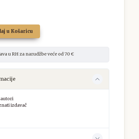
aj u Košaricu
ava u RH za narudžbe veće od 70 €
macije
autori
nati izdavač