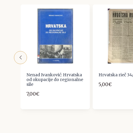
Nenad Ivanković: Hrvatska
Hrvatska rieč 34
od okupacije do regionalne
5,00€
USSEE
sile
7,00€