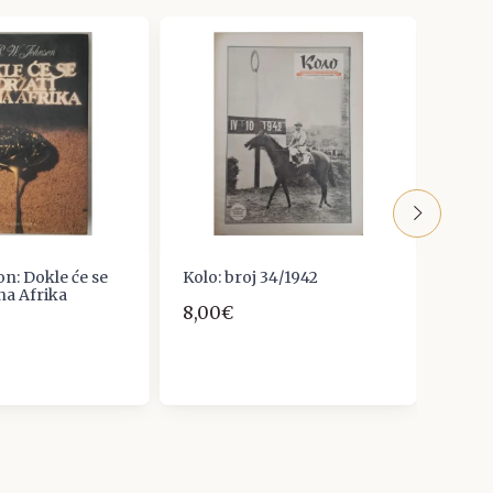
on: Dokle će se
Kolo: broj 34/1942
Le Go
na Afrika
Sredn
8,00€
zapa
34,0