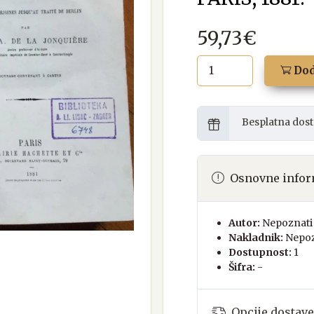
59,73€
Dod
Besplatna dost
Osnovne infor
Autor:
Nepoznati 
Nakladnik:
Nepoz
Dostupnost:
1
Šifra:
-
Opcije dostave