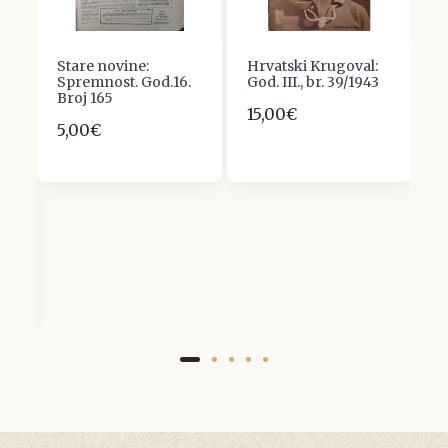
Stare novine:
Hrvatski Krugoval:
B
Spremnost. God.16.
God. III., br. 39/1943
K
Broj 165
4
15,00€
5,00€
2