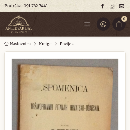
Podrška
091 762 7441
0
Naslovnica
Knjige
Povijest