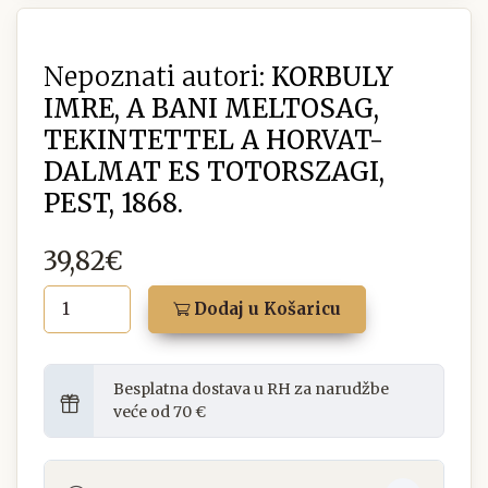
Nepoznati autori:
KORBULY
IMRE, A BANI MELTOSAG,
TEKINTETTEL A HORVAT-
DALMAT ES TOTORSZAGI,
PEST, 1868.
39,82€
Dodaj u Košaricu
Besplatna dostava u RH za narudžbe
veće od 70 €