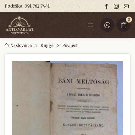
Podrška
091 762 7441
0
Naslovnica
Knjige
Povijest