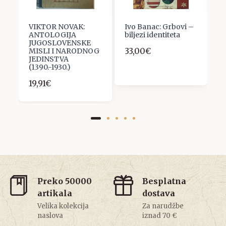
Z
VIKTOR NOVAK:
Ivo Banac: Grbovi –
G
ANTOLOGIJA
biljezi identiteta
H
JUGOSLOVENSKE
33,00€
7
MISLI I NARODNOG
JEDINSTVA
(1390.-1930.)
19,91€
Preko 50000
Besplatna
artikala
dostava
Velika kolekcija
Za narudžbe
naslova
iznad 70 €