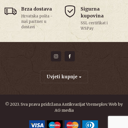
Brza dostava
Sigurna
kupovina
Hrvatska pošta -
naš partner u
SSL certifikat i
dostavi
WSPay
Uvjeti kupnje
© 2023. Sva prava pridržana Antikvarijat Vremeplov. Web by
AG media