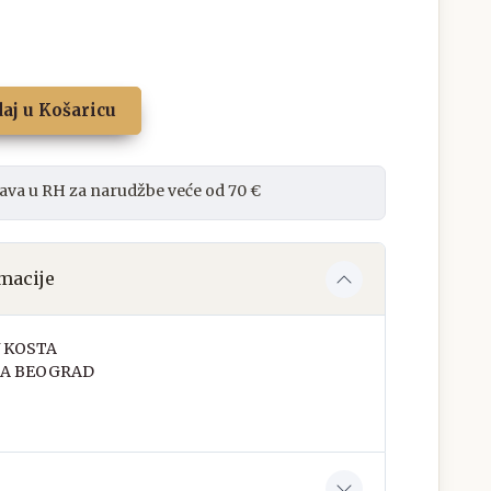
aj u Košaricu
ava u RH za narudžbe veće od 70 €
macije
 KOSTA
A BEOGRAD