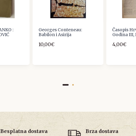
NKO :
Georges Conteneau:
Časopis Hrv
OVIĆ
Babilon i Asirija
Godina III,
10,00€
4,00€
Besplatna dostava
Brza dostava