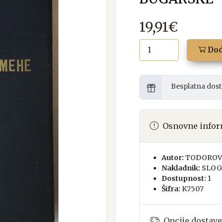
19,91€
Dod
Besplatna dost
Osnovne infor
Autor:
TODOROV
Nakladnik:
SLOG
Dostupnost:
1
Šifra:
K7507
Opcije dostave