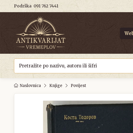
Podrška
091 762 7441
Web
Naslovnica
Knjige
Povijest