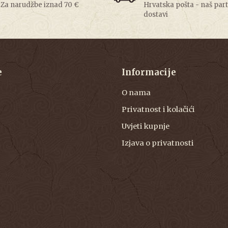
Za narudžbe iznad 70 €
Hrvatska pošta - naš par
dostavi
e
Informacije
O nama
Privatnost i kolačići
Uvjeti kupnje
Izjava o privatnosti