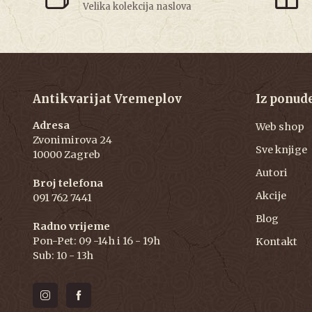
Velika kolekcija naslova
Antikvarijat Vremeplov
Iz ponud
Adresa
Web shop
Zvonimirova 24
Sve knjige
10000 Zagreb
Autori
Broj telefona
Akcije
091 762 7441
Blog
Radno vrijeme
Pon-Pet: 09 -14h i 16 - 19h
Kontakt
Sub: 10 - 13h