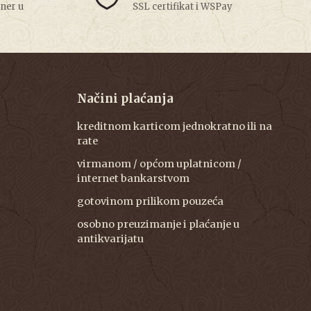
tner u
SSL certifikat i WSPay
Načini plaćanja
kreditnom karticom jednokratno ili na
rate
virmanom / općom uplatnicom /
internet bankarstvom
gotovinom prilikom pouzeća
osobno preuzimanje i plaćanje u
antikvarijatu