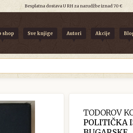
Besplatna dostava U RH za narudžbe iznad 70 €
 shop
Sve knjige
Autori
Akcije
Blo
TODOROV KO
POLITIČKA 
BUGARSKE