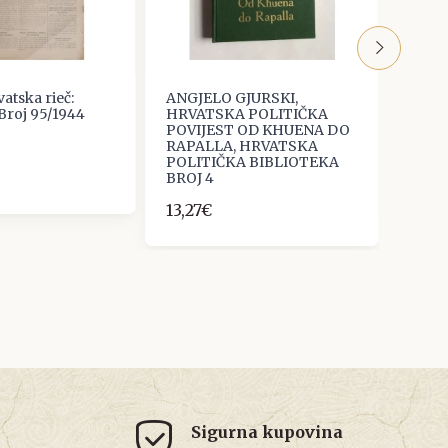
atska rieč:
ANGJELO GJURSKI,
Borac
 Broj 95/1944
HRVATSKA POLITIČKA
36/19
POVIJEST OD KHUENA DO
20,0
RAPALLA, HRVATSKA
POLITIČKA BIBLIOTEKA
BROJ 4
13,27€
Sigurna kupovina