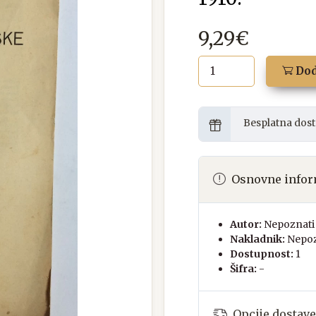
9,29€
Dod
Besplatna dost
Osnovne infor
Autor:
Nepoznati 
Nakladnik:
Nepoz
Dostupnost:
1
Šifra:
-
Opcije dostave