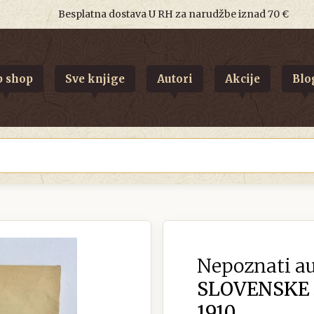
Besplatna dostava U RH za narudžbe iznad 70 €
 shop
Sve knjige
Autori
Akcije
Blo
Nepoznati au
SLOVENSKE Z
1910.