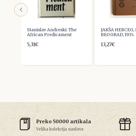
a:
Stanislav Andreski: The
JAKŠA HERCEG, 
43
African Predicament
BEOGRAD, 1935.
5,31€
13,27€
Preko 50000 artikala
Velika kolekcija naslova