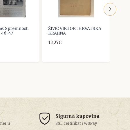
ne: Spremnost.
ŽIVIĆ VIKTOR : HRVATSKA
Mirko
j 46-47
KRAJINA
Tajte
verb
13,27€
ratu
6,00
Sigurna kupovina
tner u
SSL certifikat i WSPay