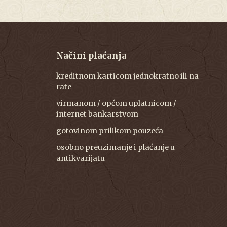
Načini plaćanja
kreditnom karticom jednokratno ili na
rate
virmanom / općom uplatnicom /
internet bankarstvom
gotovinom prilikom pouzeća
osobno preuzimanje i plaćanje u
antikvarijatu