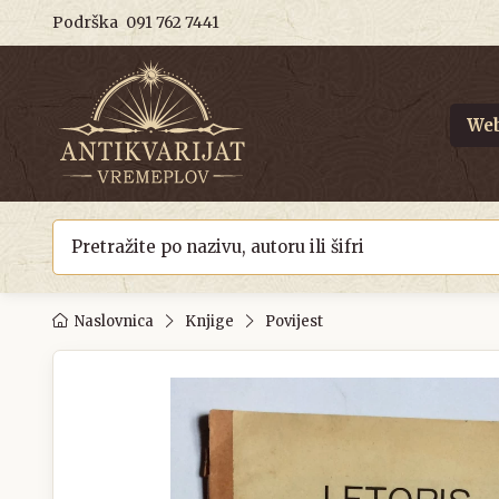
Podrška
091 762 7441
Web
Naslovnica
Knjige
Povijest