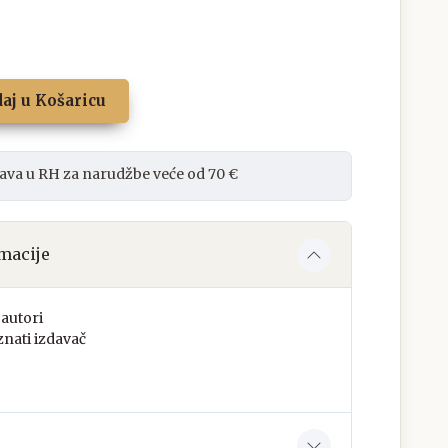
aj u Košaricu
ava u RH za narudžbe veće od 70 €
macije
autori
nati izdavač