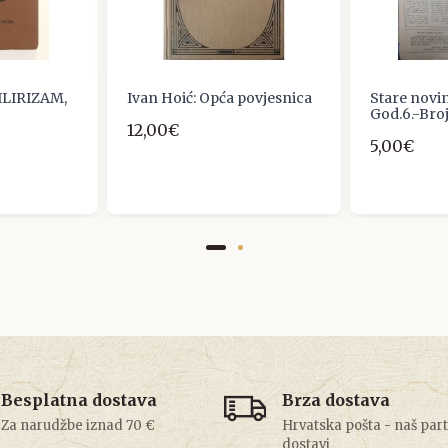
ILIRIZAM,
Ivan Hoić: Opća povjesnica
Stare novi
God.6.-Bro
12,00€
5,00€
Besplatna dostava
Brza dostava
Za narudžbe iznad 70 €
Hrvatska pošta - naš par
dostavi