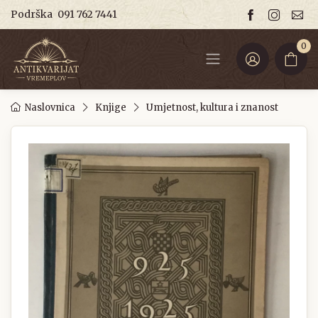
Podrška
091 762 7441
0
Naslovnica
Knjige
Umjetnost, kultura i znanost