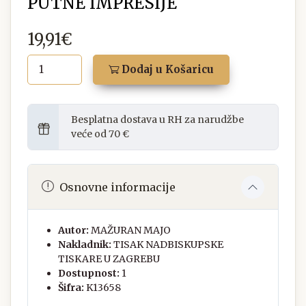
PUTNE IMPRESIJE
19,91€
Dodaj u Košaricu
Besplatna dostava u RH za narudžbe
veće od 70 €
Osnovne informacije
Autor:
MAŽURAN MAJO
Nakladnik:
TISAK NADBISKUPSKE
TISKARE U ZAGREBU
Dostupnost:
1
Šifra:
K13658