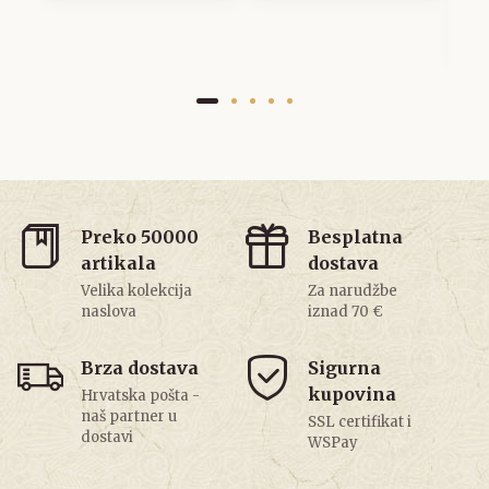
3
Preko 50000
Besplatna
artikala
dostava
Velika kolekcija
Za narudžbe
naslova
iznad 70 €
Brza dostava
Sigurna
kupovina
Hrvatska pošta -
naš partner u
SSL certifikat i
dostavi
WSPay