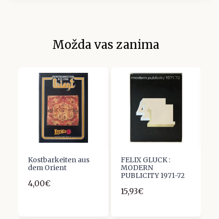
Možda vas zanima
Kostbarkeiten aus
FELIX GLUCK :
M
dem Orient
MODERN
P
PUBLICITY 1971-72
J
4,00€
M
15,93€
S
1
J
U