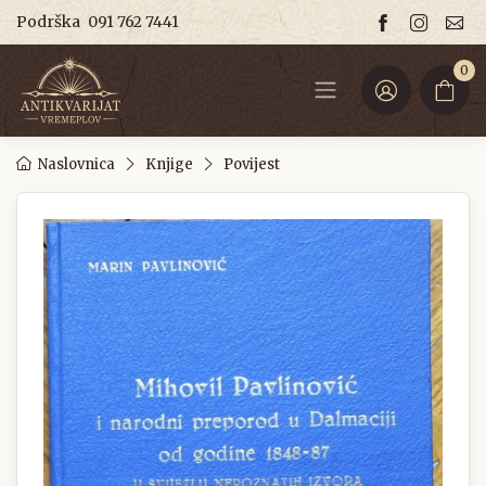
Podrška
091 762 7441
0
Naslovnica
Knjige
Povijest