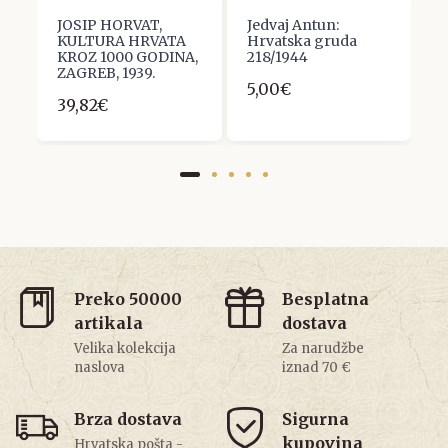
JOSIP HORVAT,
Jedvaj Antun:
S
KULTURA HRVATA
Hrvatska gruda
S
g
KROZ 1000 GODINA,
218/1944
2
ZAGREB, 1939.
5,00€
5
39,82€
Preko 50000
Besplatna
artikala
dostava
Velika kolekcija
Za narudžbe
naslova
iznad 70 €
Brza dostava
Sigurna
kupovina
Hrvatska pošta -