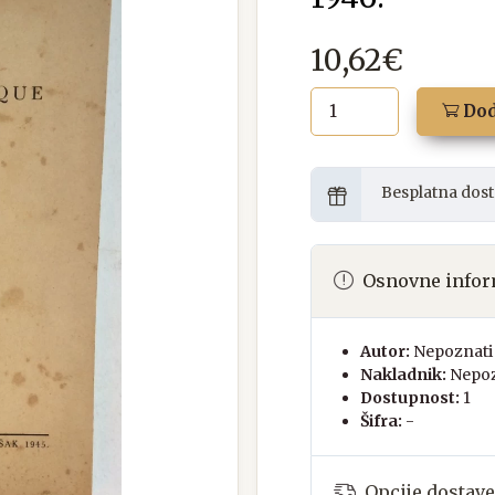
10,62€
Dod
Besplatna dost
Osnovne infor
Autor:
Nepoznati 
Nakladnik:
Nepoz
Dostupnost:
1
Šifra:
-
Opcije dostave