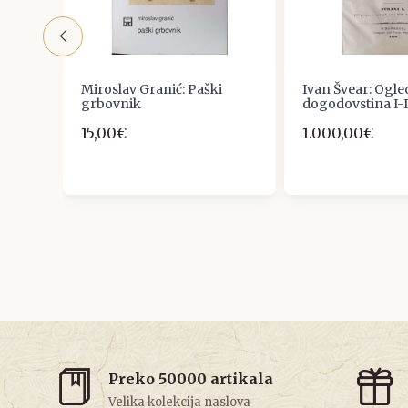
Miroslav Granić: Paški
Ivan Švear: Ogleda
44
grbovnik
dogodovstina I-
15,00€
1.000,00€
Preko 50000 artikala
Velika kolekcija naslova