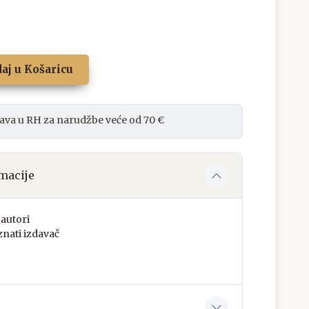
aj u Košaricu
ava u RH za narudžbe veće od 70 €
macije
autori
nati izdavač