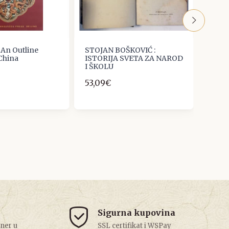
 An Outline
STOJAN BOŠKOVIĆ :
Ivan D
 China
ISTORIJA SVETA ZA NAROD
Hrva
I ŠKOLU
Velik
53,09€
30,0
Sigurna kupovina
tner u
SSL certifikat i WSPay