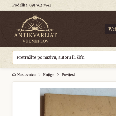
Podrška
091 762 7441
Web
Naslovnica
Knjige
Povijest