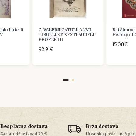
lo Ilirie ili
C. VALERII CATULI, ALBII
Bai Shouyi:
IV
TIBULLI ET. SEXTI AURELII
History of
PROPERTII
15,00€
92,91€
Besplatna dostava
Brza dostava
Za narudžbe iznad 70 €
Hrvatska pošta - naš par