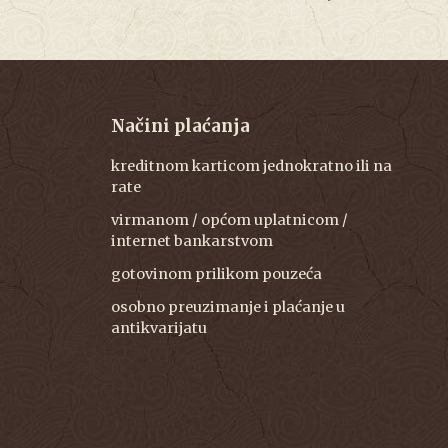
Načini plaćanja
kreditnom karticom jednokratno ili na
rate
virmanom / općom uplatnicom /
internet bankarstvom
gotovinom prilikom pouzeća
osobno preuzimanje i plaćanje u
antikvarijatu