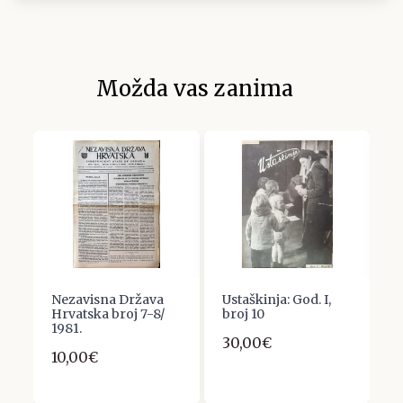
Možda vas zanima
Nezavisna Država
Ustaškinja: God. I,
R
Hrvatska broj 7-8/
broj 10
J
1981.
A
30,00€
Z
10,00€
U
K
1