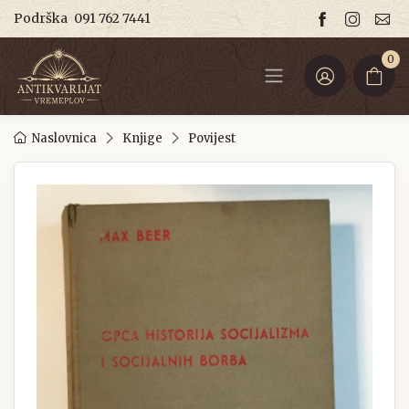
Podrška
091 762 7441
0
Naslovnica
Knjige
Povijest