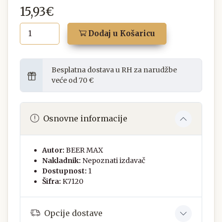
15,93€
Dodaj u Košaricu
Besplatna dostava u RH za narudžbe
veće od 70 €
Osnovne informacije
Autor:
BEER MAX
Nakladnik:
Nepoznati izdavač
Dostupnost:
1
Šifra:
K7120
Opcije dostave