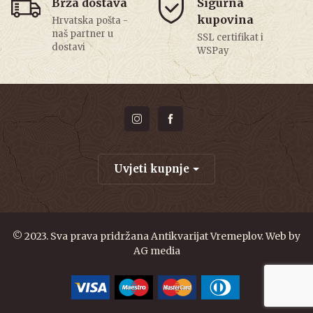
Brza dostava
Sigurna
kupovina
Hrvatska pošta -
naš partner u
SSL certifikat i
dostavi
WSPay
Uvjeti kupnje
© 2023. Sva prava pridržana Antikvarijat Vremeplov. Web by
AG media