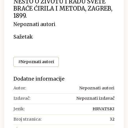
NEŠTO O ŽIVOTU I RADU SVETE
BRAĆE ĆIRILA I METODA, ZAGREB,
1899.
Nepoznati autori
Sažetak
#Nepoznati autori
Dodatne informacije
Autor:
Nepoznati autori
Izdavač:
Nepoznati izdavač
Jezik:
HRVATSKI
Broj stranica:
32