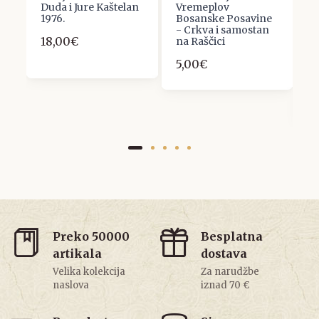
Duda i Jure Kaštelan
Vremeplov
R
1976.
Bosanske Posavine
S
- Crkva i samostan
D
18,00€
na Raščici
S
(
5,00€
G
K
9
Preko 50000
Besplatna
artikala
dostava
Velika kolekcija
Za narudžbe
naslova
iznad 70 €