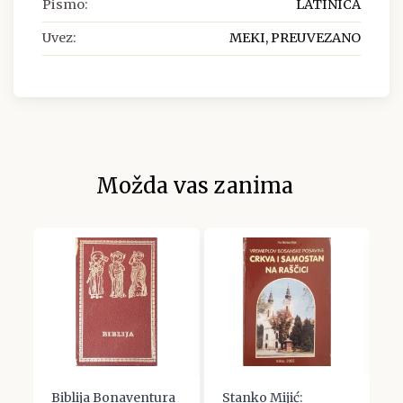
Pismo:
LATINICA
Uvez:
MEKI, PREUVEZANO
Možda vas zanima
i
Biblija Bonaventura
Stanko Mijić:
T