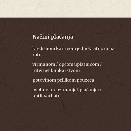
Načini plaćanja
kreditnom karticom jednokratno ili na
rate
virmanom / općom uplatnicom /
internet bankarstvom
gotovinom prilikom pouzeća
osobno preuzimanje i plaćanje u
antikvarijatu