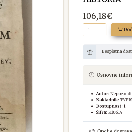
106,18€
Dod
Besplatna dost
Osnovne infor
Autor:
Nepoznati 
Nakladnik:
TYPI
Dostupnost:
1
Šifra:
K10614
Opcije dostave