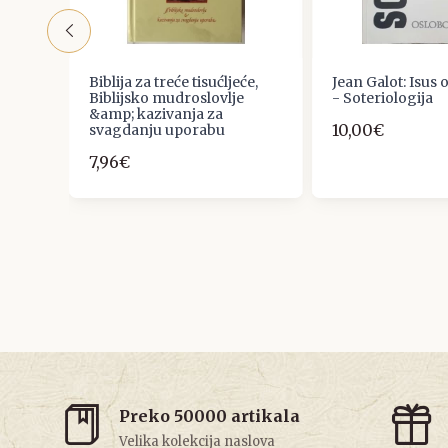
Biblija za treće tisućljeće,
Jean Galot: Isus 
Biblijsko mudroslovlje
- Soteriologija
nicu
&amp; kazivanja za
10,00€
e
svagdanju uporabu
7,96€
Preko 50000 artikala
Velika kolekcija naslova