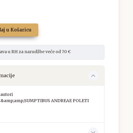
aj u Košaricu
ava u RH za narudžbe veće od 70 €
macije
autori
S&amp;amp;SUMPTIBUS ANDREAE POLETI