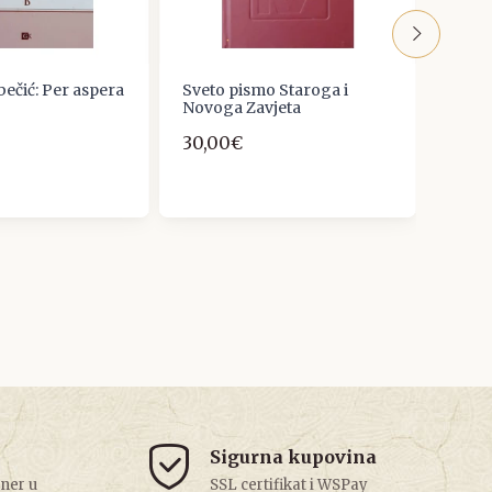
ebečić: Per aspera
Sveto pismo Staroga i
Mijo 
Novoga Zavjeta
Antio
30,00€
17,0
Sigurna kupovina
tner u
SSL certifikat i WSPay