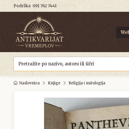
Podrška
091 762 7441
Web
Naslovnica
Knjige
Religija i mitologija