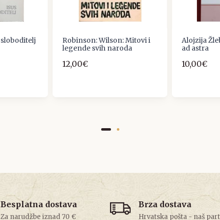
osloboditelj
Robinson: Wilson: Mitovi i
Alojzija Žl
legende svih naroda
ad astra
12,00€
10,00€
Besplatna dostava
Brza dostava
Za narudžbe iznad 70 €
Hrvatska pošta - naš par