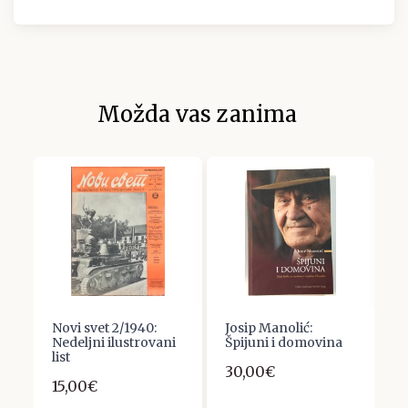
Možda vas zanima
Novi svet 2/1940:
Josip Manolić:
d
Nedeljni ilustrovani
Špijuni i domovina
G
list
S
30,00€
15,00€
1