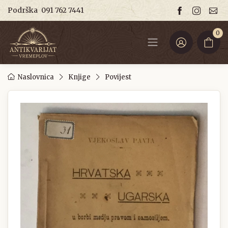
Podrška
091 762 7441
0
Naslovnica
Knjige
Povijest