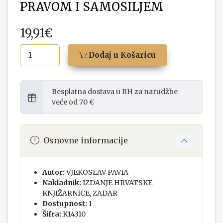
PRAVOM I SAMOSILJEM
19,91€
Dodaj u Košaricu
Besplatna dostava u RH za narudžbe
veće od 70 €
Osnovne informacije
Autor:
VJEKOSLAV PAVIA
Nakladnik:
IZDANJE HRVATSKE
KNJIŽARNICE, ZADAR
Dostupnost:
1
Šifra:
K14310