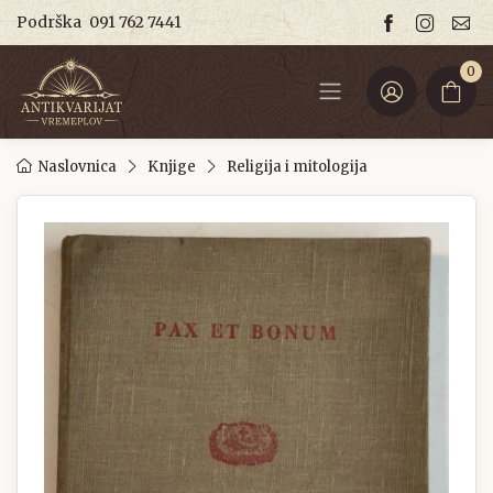
Podrška
091 762 7441
0
Naslovnica
Knjige
Religija i mitologija