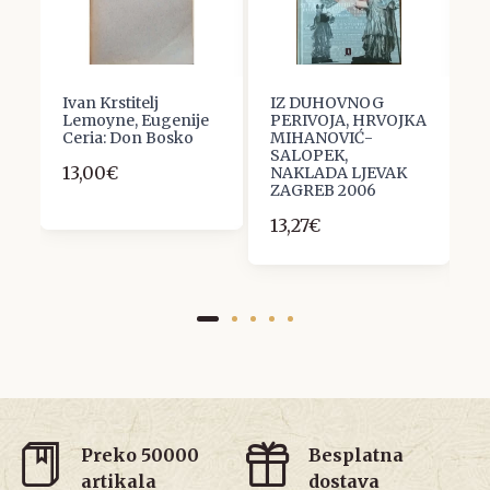
Ivan Krstitelj
IZ DUHOVNOG
J
EK
Lemoyne, Eugenije
PERIVOJA, HRVOJKA
K
Ceria: Don Bosko
MIHANOVIĆ-
P
SALOPEK,
D
13,00€
NAKLADA LJEVAK
Ž
ZAGREB 2006
S
L
13,27€
1
Preko 50000
Besplatna
artikala
dostava