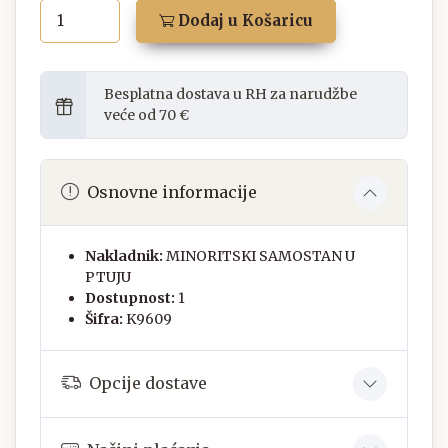
Dodaj u Košaricu
Besplatna dostava u RH za narudžbe
veće od 70 €
Osnovne informacije
Nakladnik:
MINORITSKI SAMOSTAN U
PTUJU
Dostupnost:
1
Šifra:
K9609
Opcije dostave