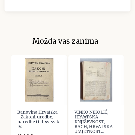
Možda vas zanima
Banovina Hrvatska
VINKO NIKOLIĆ,
M
ač
- Zakoni, uredbe,
HRVATSKA
I
naredbe i t.d. svezak
KNJIŽEVNOST,
s
IV.
BACH, HRVATSKA
1
UMJETNOST...