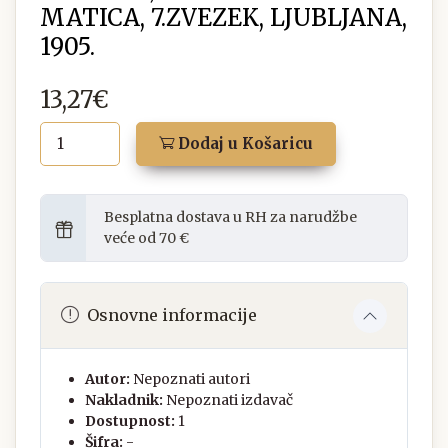
MATICA, 7.ZVEZEK, LJUBLJANA,
1905.
13,27€
Dodaj u Košaricu
Besplatna dostava u RH za narudžbe
veće od 70 €
Osnovne informacije
Autor:
Nepoznati autori
Nakladnik:
Nepoznati izdavač
Dostupnost:
1
Šifra:
-