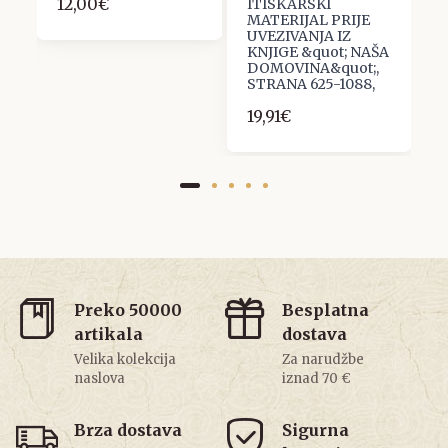
12,00€
ITISKARSKI
MATERIJAL PRIJE
UVEZIVANJA IZ
KNJIGE &quot; NAŠA
DOMOVINA&quot;,
STRANA 625-1088,
19,91€
Preko 50000
Besplatna
artikala
dostava
Velika kolekcija
Za narudžbe
naslova
iznad 70 €
Brza dostava
Sigurna