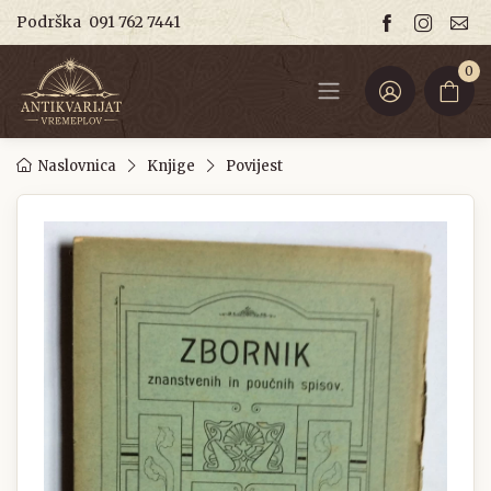
Podrška
091 762 7441
0
Naslovnica
Knjige
Povijest