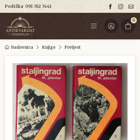
Podrška
091 762 7441
0
Naslovnica
Knjige
Povijest