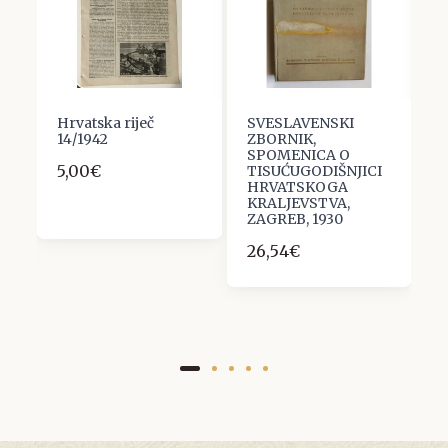
Hrvatska riječ
SVESLAVENSKI
A
14/1942
ZBORNIK,
M
SPOMENICA O
A
5,00€
TISUĆUGODIŠNJICI
1
HRVATSKOGA
1
KRALJEVSTVA,
ZAGREB, 1930
26,54€