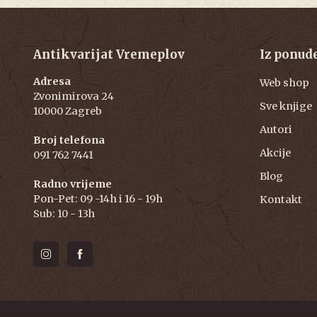
Antikvarijat Vremeplov
Iz ponud
Adresa
Web shop
Zvonimirova 24
Sve knjige
10000 Zagreb
Autori
Broj telefona
Akcije
091 762 7441
Blog
Radno vrijeme
Pon-Pet: 09 -14h i 16 - 19h
Kontakt
Sub: 10 - 13h