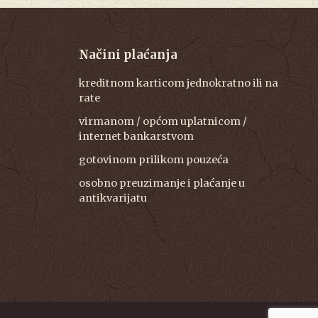
Načini plaćanja
kreditnom karticom jednokratno ili na
rate
virmanom / općom uplatnicom /
internet bankarstvom
gotovinom prilikom pouzeća
osobno preuzimanje i plaćanje u
antikvarijatu