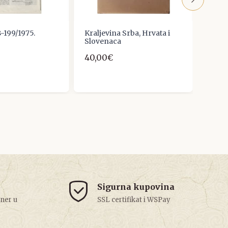
-199/1975.
Kraljevina Srba, Hrvata i
Biblio
Slovenaca
Povij
renes
40,00€
5,31€
Sigurna kupovina
tner u
SSL certifikat i WSPay