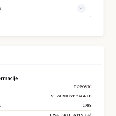
a
ormacije
POPOVIĆ
STVARNOST, ZAGREB
:
1988
HRVATSKI ( LATINICA)