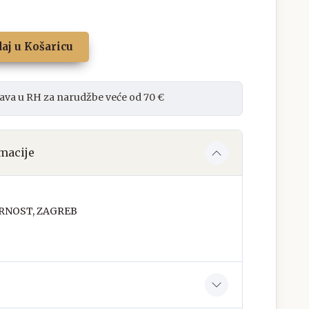
aj u Košaricu
ava u RH za narudžbe veće od 70 €
macije
RNOST, ZAGREB