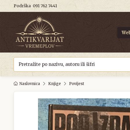
Podrška
091 762 7441
Web
Naslovnica
Knjige
Povijest