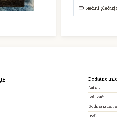
Načini plaćanj
Dodatne inf
AJE
Autor:
Izdavač:
Godina izdanja
Jezik: