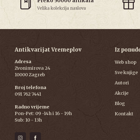
Preko 50000 artikala
Velika kolekcija naslova
Antikvarijat Vremeplov
Iz ponud
Adresa
Web shop
Zvonimirova 24
Sve knjige
10000 Zagreb
Autori
Broj telefona
Akcije
091 762 7441
Blog
Radno vrijeme
Pon-Pet: 09 -14h i 16 - 19h
Kontakt
Sub: 10 - 13h