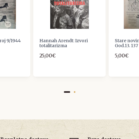
roj 9/1944
Hannah Arendt: Izvori
Stare novi
totalitarizma
God.13. 137
25,00€
5,00€