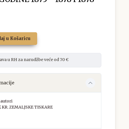
aj u Košaricu
ava u RH za narudžbe veće od 70 €
macije
autori
K KR. ZEMALJSKE TISKARE