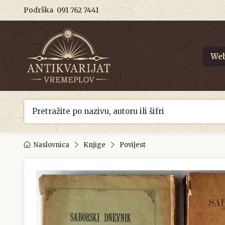
Podrška
091 762 7441
Web
Naslovnica
Knjige
Povijest