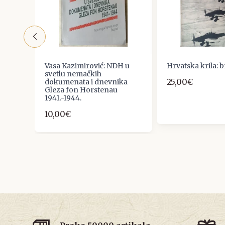
Vasa Kazimirović: NDH u
Hrvatska krila: b
svetlu nemačkih
25,00€
dokumenata i dnevnika
Gleza fon Horstenau
1941.-1944.
10,00€