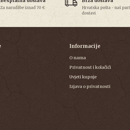
Besplatna dostava
Brza dostava
Za narudžbe iznad 70 €
Hrvatska pošta - naš par
dostavi
e
Informacije
O nama
Privatnost i kolačići
Uvjeti kupnje
Izjava o privatnosti