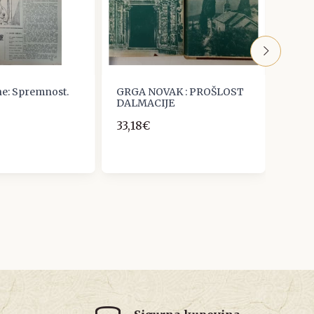
ne: Spremnost.
GRGA NOVAK : PROŠLOST
Borac
DALMACIJE
34/19
33,18€
20,0