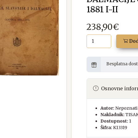
1881 I-II
238,90€
Dod
Besplatna dost
Osnovne infor
Autor:
Nepoznati 
Nakladnik:
TISA
Dostupnost:
1
Šifra:
K13319