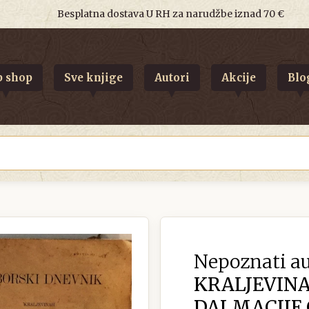
Besplatna dostava U RH za narudžbe iznad 70 €
 shop
Sve knjige
Autori
Akcije
Blo
Nepoznati au
KRALJEVINA
DALMACIJE G