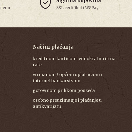
Sigurna kupovina
tner u
SSL certifikat i WSPay
Načini plaćanja
kreditnom karticom jednokratno ili na
rate
virmanom / općom uplatnicom /
internet bankarstvom
gotovinom prilikom pouzeća
osobno preuzimanje i plaćanje u
antikvarijatu