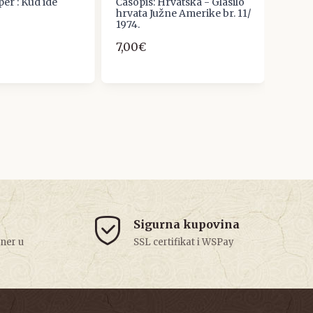
er : Kud ide
Časopis: Hrvatska - Glasilo
BOJNI
hrvata Južne Amerike br. 11/
VJES
1974.
SLAV
DAL
7,00€
ZEMA
39,8
Sigurna kupovina
tner u
SSL certifikat i WSPay