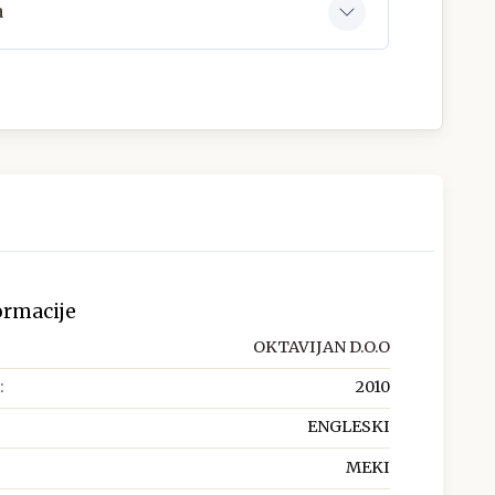
a
ormacije
OKTAVIJAN D.O.O
:
2010
ENGLESKI
MEKI