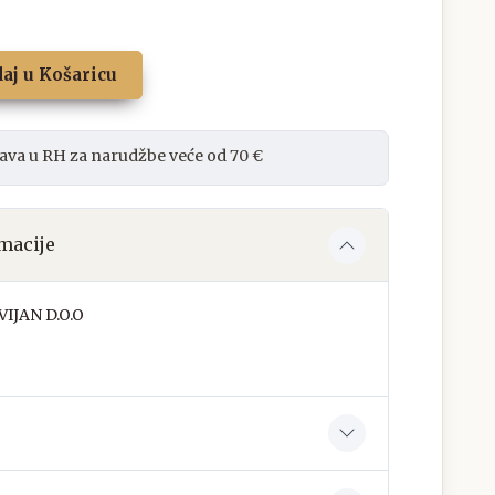
aj u Košaricu
ava u RH za narudžbe veće od 70 €
macije
IJAN D.O.O