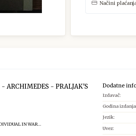
Načini plaćanj
Dodatne inf
- ARCHIMEDES - PRALJAK'S
Izdavač:
Godina izdanja
Jezik:
IVIDUAL IN WAR...
Uvez: