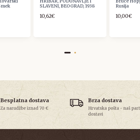
kovarski
HRIBAR, PODUNAVLJE I
Bruce Hopp
 Smek
SLAVENI, BEOGRAD, 1938
Rusija
10,62€
10,00€
Besplatna dostava
Brza dostava
Za narudžbe iznad 70 €
Hrvatska pošta - naš par
dostavi