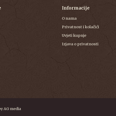
e
Informacije
O nama
Privatnost i kolačići
Uvjeti kupnje
Izjava o privatnosti
by
AG media