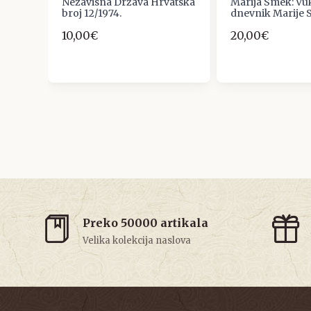
st.
Nezavisna Država Hrvatska
Marija Smek: Vu
broj 12/1974.
dnevnik Marije
10,00€
20,00€
Preko 50000 artikala
Velika kolekcija naslova