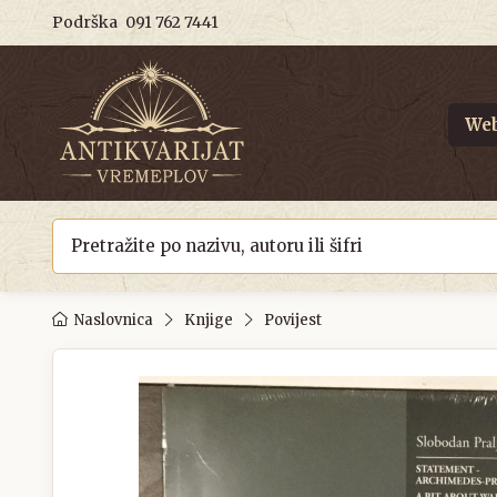
Podrška
091 762 7441
Web
Naslovnica
Knjige
Povijest