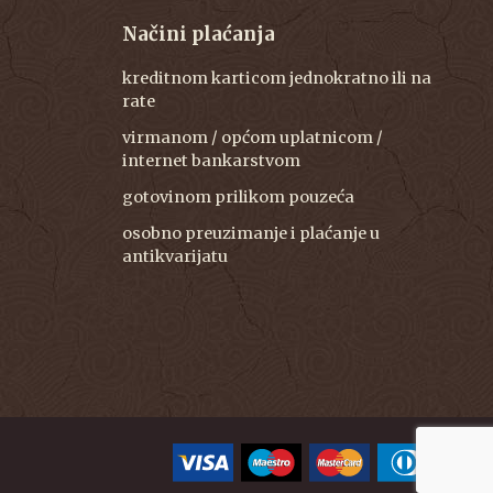
Načini plaćanja
kreditnom karticom jednokratno ili na
rate
virmanom / općom uplatnicom /
internet bankarstvom
gotovinom prilikom pouzeća
osobno preuzimanje i plaćanje u
antikvarijatu