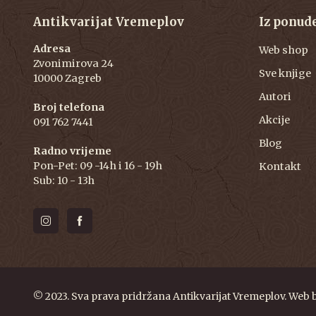
Antikvarijat Vremeplov
Iz ponud
Adresa
Web shop
Zvonimirova 24
Sve knjige
10000 Zagreb
Autori
Broj telefona
Akcije
091 762 7441
Blog
Radno vrijeme
Pon-Pet: 09 -14h i 16 - 19h
Kontakt
Sub: 10 - 13h
© 2023. Sva prava pridržana Antikvarijat Vremeplov. Web 