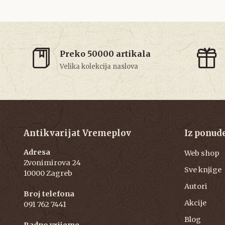
Preko 50000 artikala
Velika kolekcija naslova
Antikvarijat Vremeplov
Iz ponud
Adresa
Web shop
Zvonimirova 24
Sve knjige
10000 Zagreb
Autori
Broj telefona
Akcije
091 762 7441
Blog