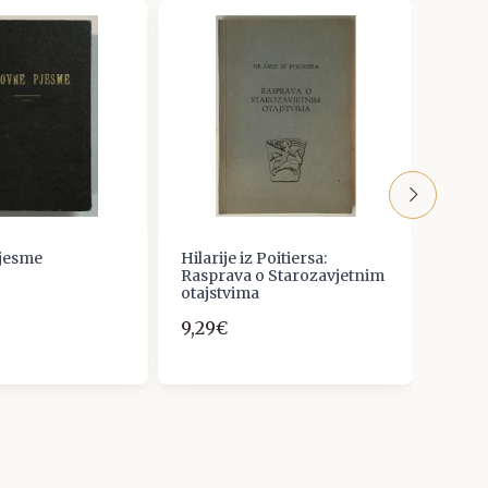
jesme
Hilarije iz Poitiersa:
Shmue
Rasprava o Starozavjetnim
janje 
otajstvima
hasi
9,29€
9,00