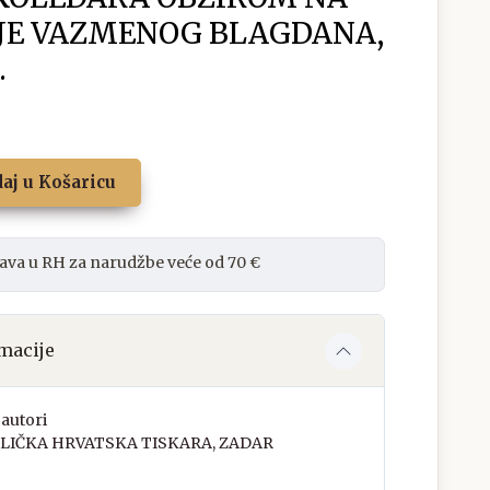
JE VAZMENOG BLAGDANA,
.
aj u Košaricu
ava u RH za narudžbe veće od 70 €
macije
autori
LIČKA HRVATSKA TISKARA, ZADAR