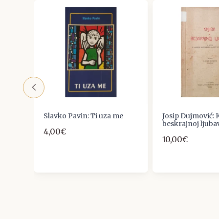
arija
Slavko Pavin: Ti uza me
Josip Dujmović: 
ali
beskrajnoj ljuba
4,00€
10,00€