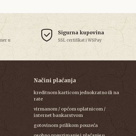
Sigurna kupovina
tner u
SSL certifikat i WSPay
Načini plaćanja
kreditnom karticom jednokratno ili na
rate
virmanom / općom uplatnicom /
internet bankarstvom
gotovinom prilikom pouzeća
osobno preuzimanje i plaćanje u