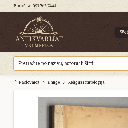
Podrška
091 762 7441
Web
Naslovnica
Knjige
Religija i mitologija