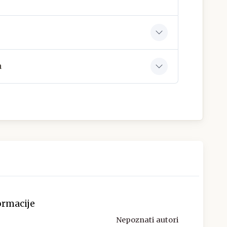
a
ormacije
Nepoznati autori