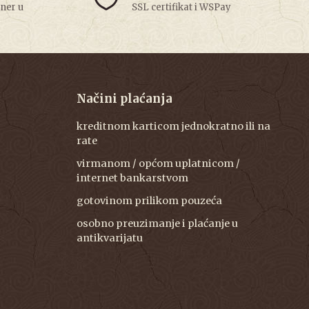
tner u
SSL certifikat i WSPay
Načini plaćanja
kreditnom karticom jednokratno ili na
rate
virmanom / općom uplatnicom /
internet bankarstvom
gotovinom prilikom pouzeća
osobno preuzimanje i plaćanje u
antikvarijatu