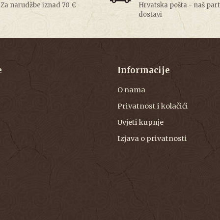
Za narudžbe iznad 70 €
Hrvatska pošta - naš par
dostavi
e
Informacije
O nama
Privatnost i kolačići
Uvjeti kupnje
Izjava o privatnosti