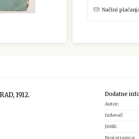
Načini plaćanj
Dodatne inf
AD, 1912.
Autor:
Izdavač:
Jezik:
Broj stranica: