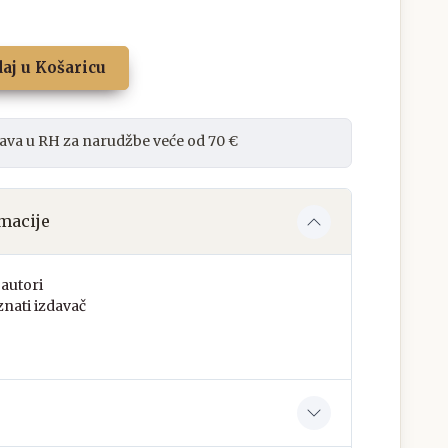
aj u Košaricu
ava u RH za narudžbe veće od 70 €
macije
autori
nati izdavač