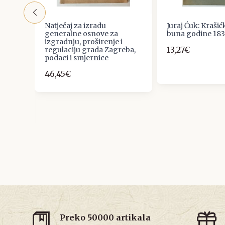
Natječaj za izradu
Juraj Ćuk: Krašić
INE
generalne osnove za
buna godine 183
izgradnju, proširenje i
13,27€
regulaciju grada Zagreba,
podaci i smjernice
46,45€
A
ENOE
Preko 50000 artikala