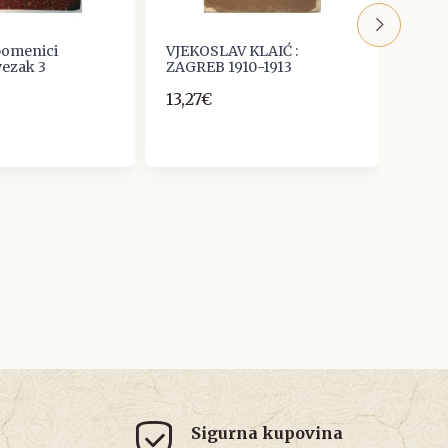
pomenici
VJEKOSLAV KLAIĆ :
FRAN
vezak 3
ZAGREB 1910-1913
DEMO
ZAGR
13,27€
PROL
10,6
Sigurna kupovina