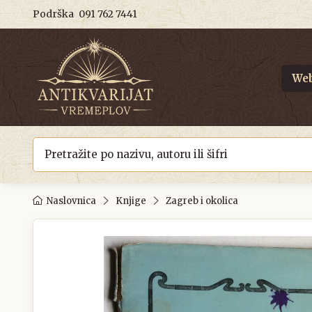
Podrška
091 762 7441
Web
Naslovnica
Knjige
Zagreb i okolica