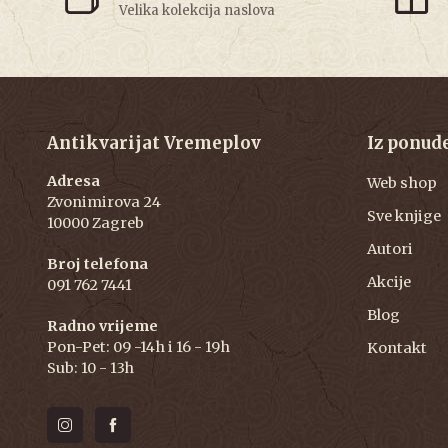
Velika kolekcija naslova
Antikvarijat Vremeplov
Iz ponud
Adresa
Web shop
Zvonimirova 24
Sve knjige
10000 Zagreb
Autori
Broj telefona
Akcije
091 762 7441
Blog
Radno vrijeme
Pon-Pet: 09 -14h i 16 - 19h
Kontakt
Sub: 10 - 13h