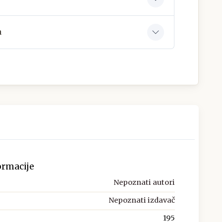
a
ormacije
Nepoznati autori
Nepoznati izdavač
195