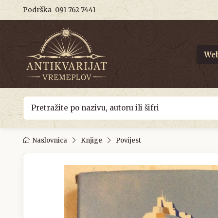
Podrška
091 762 7441
Web
Naslovnica
Knjige
Povijest