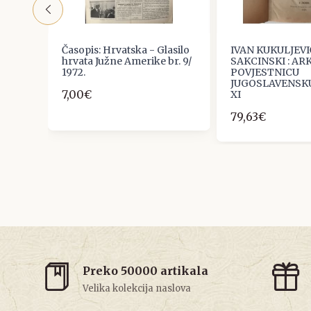
Časopis: Hrvatska - Glasilo
IVAN KUKULJEVI
ture i
hrvata Južne Amerike br. 9/
SAKCINSKI : ARK
1972.
POVJESTNICU
JUGOSLAVENSKU
7,00€
XI
79,63€
Preko 50000 artikala
Velika kolekcija naslova