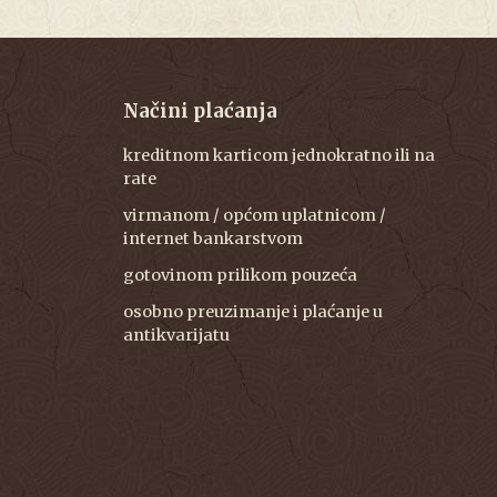
Načini plaćanja
kreditnom karticom jednokratno ili na
rate
virmanom / općom uplatnicom /
internet bankarstvom
gotovinom prilikom pouzeća
osobno preuzimanje i plaćanje u
antikvarijatu