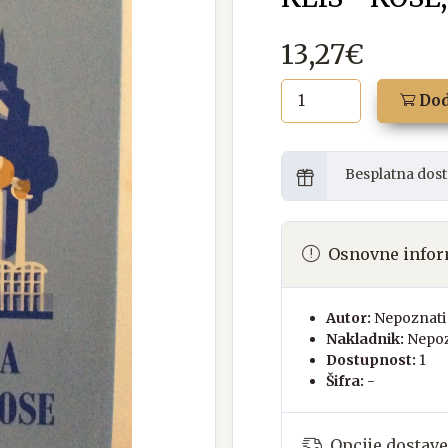
13,27€
Dod
Besplatna dost
Osnovne infor
Autor:
Nepoznati 
Nakladnik:
Nepoz
Dostupnost:
1
Šifra:
-
Opcije dostave