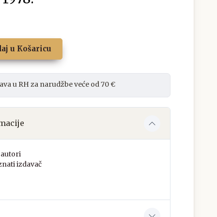
aj u Košaricu
ava u RH za narudžbe veće od 70 €
macije
autori
nati izdavač