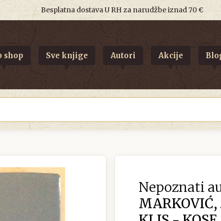
Besplatna dostava U RH za narudžbe iznad 70 €
 shop
Sve knjige
Autori
Akcije
Blo
Nepoznati au
MARKOVIĆ, 
KLIS - KOSE,