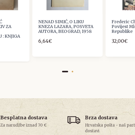
Ć
NENAD SIMIĆ, O LIKU
Frederic C
IV ZA
KNEZA LAZARA, POSVETA
Povijest M
AUTORA, BEOGRAD, 1958
Republike
 : KNJIGA
6,64€
32,00€
Besplatna dostava
Brza dostava
Za narudžbe iznad 70 €
Hrvatska pošta - naš par
dostavi