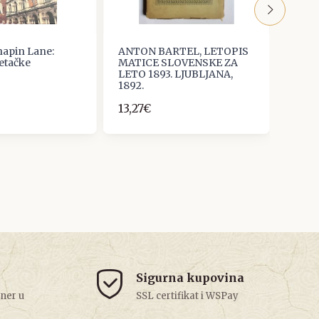
hapin Lane:
ANTON BARTEL, LETOPIS
Dila 
letačke
MATICE SLOVENSKE ZA
pokra
LETO 1893. LJUBLJANA,
24/18
1892.
5,00
13,27€
Sigurna kupovina
tner u
SSL certifikat i WSPay