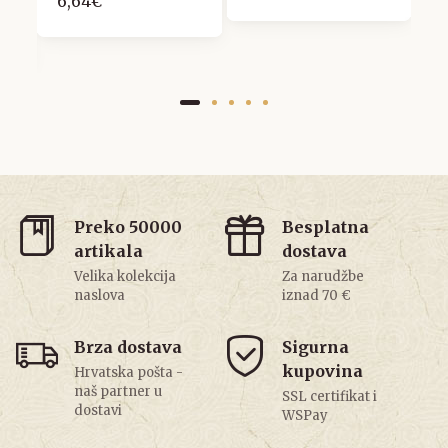
6,64€
Preko 50000
Besplatna
artikala
dostava
Velika kolekcija
Za narudžbe
naslova
iznad 70 €
Brza dostava
Sigurna
kupovina
Hrvatska pošta -
naš partner u
SSL certifikat i
dostavi
WSPay