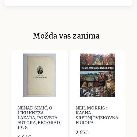
Možda vas zanima
:
NENAD SIMIĆ, O
NEIL MORRIS :
R
LIKU KNEZA
KASNA
M
LAZARA, POSVETA
SREDNJOVJEKOVNA
3
AUTORA, BEOGRAD,
EUROPA
1
1958
2,65€