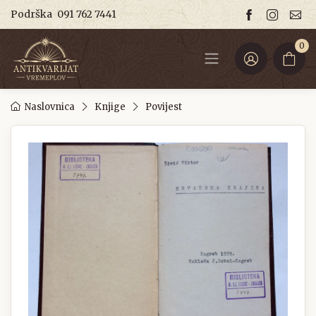
Podrška
091 762 7441
0
Naslovnica
Knjige
Povijest