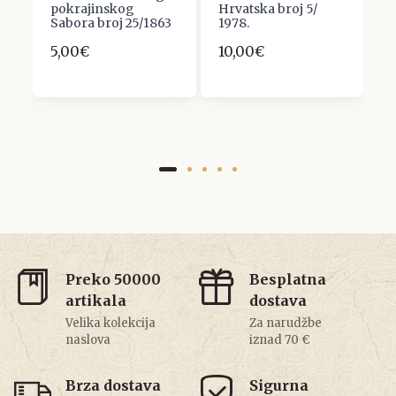
pokrajinskog
Hrvatska broj 5/
G
Sabora broj 25/1863
1978.
4
 -
5,00€
10,00€
2
Preko 50000
Besplatna
artikala
dostava
Velika kolekcija
Za narudžbe
naslova
iznad 70 €
Brza dostava
Sigurna