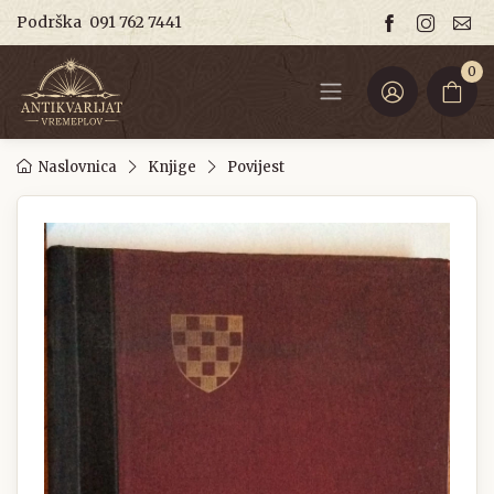
Podrška
091 762 7441
0
Naslovnica
Knjige
Povijest