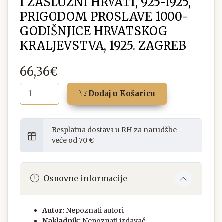
I ZASLUŽNI HRVATI, 925-1925,
PRIGODOM PROSLAVE 1000-
GODIŠNJICE HRVATSKOG
KRALJEVSTVA, 1925. ZAGREB
66,36€
Dodaj u Košaricu
Besplatna dostava u RH za narudžbe
veće od 70 €
Osnovne informacije
Autor:
Nepoznati autori
Nakladnik:
Nepoznati izdavač