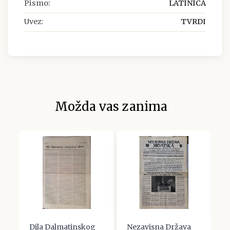
Pismo:
LATINICA
Uvez:
TVRDI
Možda vas zanima
:
Dila Dalmatinskog
Nezavisna Država
U