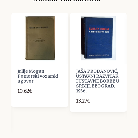
Julije Mogan:
JAŠA PRODANOVIĆ,
O
r
Pomorski vozarski
USTAVNI RAZVITAK
G
i
ugovor
I USTAVNE BORBE U
Z
SRBIJI, BEOGRAD,
P
10,62€
1936.
P
S
13,27€
6
e