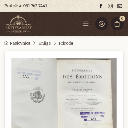
Podrška
091 762 7441
0
Naslovnica
Knjige
Priroda