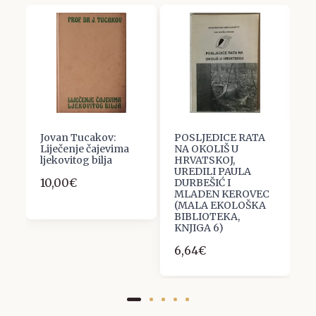
Jovan Tucakov:
POSLJEDICE RATA
E
Liječenje čajevima
NA OKOLIŠ U
R
ljekovitog bilja
HRVATSKOJ,
I
UREDILI PAULA
M
10,00€
DURBEŠIĆ I
N
MLADEN KEROVEC
3
(MALA EKOLOŠKA
BIBLIOTEKA,
KNJIGA 6)
6,64€