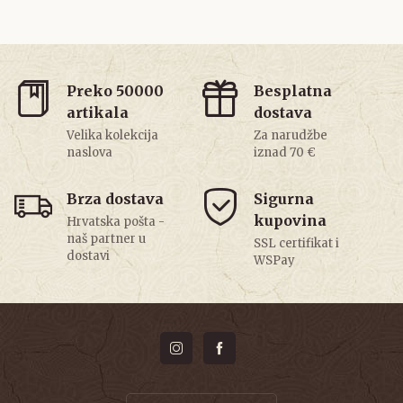
Preko 50000
Besplatna
artikala
dostava
Velika kolekcija
Za narudžbe
naslova
iznad 70 €
Brza dostava
Sigurna
kupovina
Hrvatska pošta -
naš partner u
SSL certifikat i
dostavi
WSPay