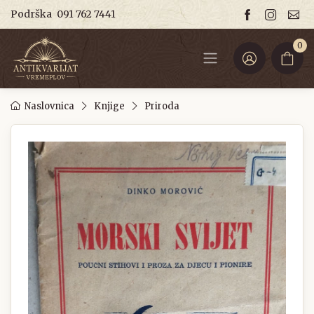
Podrška
091 762 7441
0
Naslovnica
Knjige
Priroda