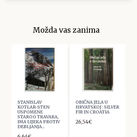
Možda vas zanima
:
STANISLAV
OBIČNA JELA U
D
KOTLAR-STEN:
HRVATSKOJ : SILVER
P
USPOMENE
FIR IN CROATIA
9
STAROG TRAVARA,
26,54€
IMA LIJEKA PROTIV
DEBLJANJA...
6,64€