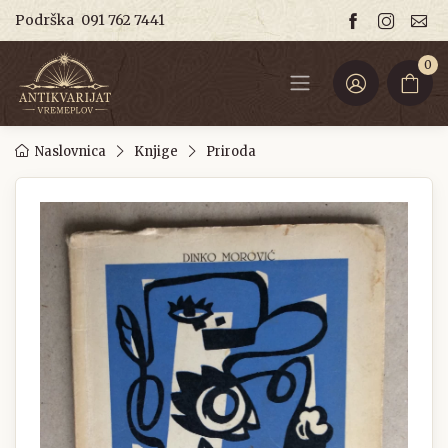
Podrška
091 762 7441
0
Naslovnica
Knjige
Priroda