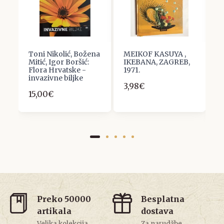
Toni Nikolić, Božena
MEIKOF KASUYA ,
N
Mitić, Igor Boršić:
IKEBANA, ZAGREB,
r
Flora Hrvatske -
1971.
os
invazivne biljke
j
3,98€
p
15,00€
1
Preko 50000
Besplatna
artikala
dostava
Velika kolekcija
Za narudžbe