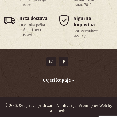
naslova
iznad 70 €
Brza dostava
Sigurna
kupovina
Hrvatska pošta -
naš partner u
SSL certifikat i
dostavi
WSPay
Uvjeti kupnje
© 2023. Sva prava pridržana Antikvarijat Vremeplov. Web by
AG media