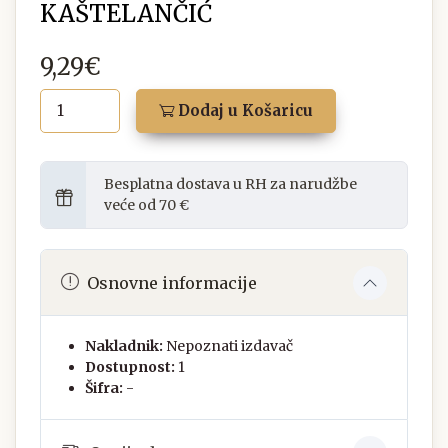
KAŠTELANČIĆ
9,29€
Dodaj u Košaricu
Besplatna dostava u RH za narudžbe
veće od 70 €
Osnovne informacije
Nakladnik:
Nepoznati izdavač
Dostupnost:
1
Šifra:
-