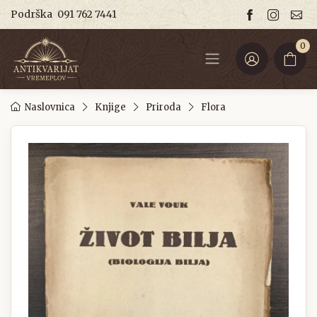
Podrška
091 762 7441
0
Naslovnica
Knjige
Priroda
Flora