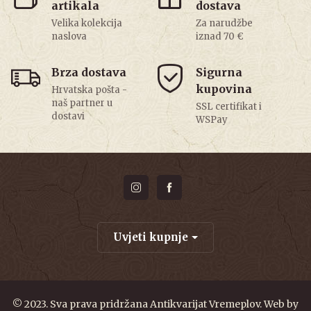
artikala
dostava
Velika kolekcija
Za narudžbe
naslova
iznad 70 €
Brza dostava
Sigurna
kupovina
Hrvatska pošta -
naš partner u
SSL certifikat i
dostavi
WSPay
Uvjeti kupnje
© 2023. Sva prava pridržana Antikvarijat Vremeplov. Web by