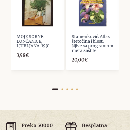
MOJE SOBNE
Stamenković: Atlas
M
LONČANICE,
štetočina i blesti
o
LJUBLJANA, 1991.
šljive sa programom
1
mera zaštite
3,98€
20,00€
Preko 50000
Besplatna