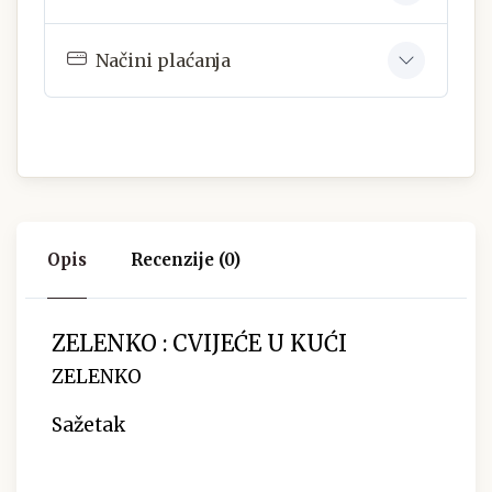
Načini plaćanja
Opis
Recenzije (0)
ZELENKO : CVIJEĆE U KUĆI
ZELENKO
Sažetak