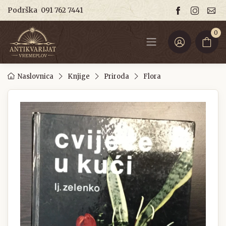
Podrška
091 762 7441
0
Naslovnica
Knjige
Priroda
Flora