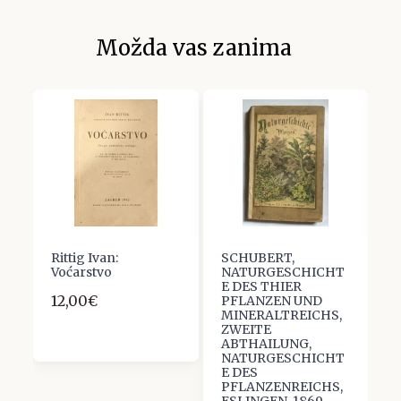
Možda vas zanima
Rittig Ivan:
SCHUBERT,
D
Voćarstvo
NATURGESCHICHT
Sl
E DES THIER
p
12,00€
PFLANZEN UND
i
MINERALTREICHS,
2
ZWEITE
ABTHAILUNG,
NATURGESCHICHT
E DES
PFLANZENREICHS,