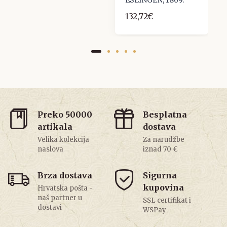
ESLINGEN, 1869.
132,72€
Preko 50000
Besplatna
artikala
dostava
Velika kolekcija
Za narudžbe
naslova
iznad 70 €
Brza dostava
Sigurna
kupovina
Hrvatska pošta -
naš partner u
SSL certifikat i
dostavi
WSPay