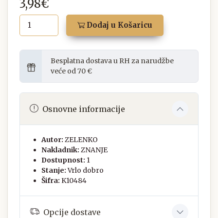
3,98€
Dodaj u Košaricu
Besplatna dostava u RH za narudžbe
veće od 70 €
Osnovne informacije
Autor:
ZELENKO
Nakladnik:
ZNANJE
Dostupnost:
1
Stanje:
Vrlo dobro
Šifra:
K10484
Opcije dostave