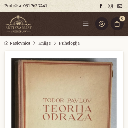
Podrška
091 762 7441
0
Naslovnica
Knjige
Psihologija