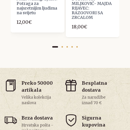
Potraga za
MILJKOVIĆ- MAJDA
A
najsretnijim ljudima
RIJAVEC:
D
na svijetu
RAZGOVORI SA
3
ZRCALOM
12,00€
18,00€
Preko 50000
Besplatna
artikala
dostava
Velika kolekcija
Za narudžbe
naslova
iznad 70 €
Brza dostava
Sigurna
kupovina
Hrvatska pošta -