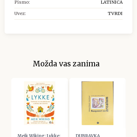
Pismo:
LATINICA
Uvez:
TVRDI
Možda vas zanima
Meik Wiking: Lykke:
DUBRAVKA
W