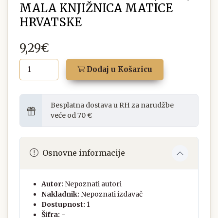
MALA KNJIŽNICA MATICE
HRVATSKE
9,29€
Dodaj u Košaricu
Besplatna dostava u RH za narudžbe
veće od 70 €
Osnovne informacije
Autor:
Nepoznati autori
Nakladnik:
Nepoznati izdavač
Dostupnost:
1
Šifra:
-