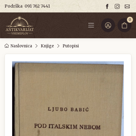
Podrška
091 762 7441
0
Naslovnica
Knjige
Putopisi