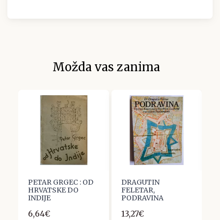
Možda vas zanima
PETAR GRGEC : OD
DRAGUTIN
K
HRVATSKE DO
FELETAR,
J
INDIJE
PODRAVINA
1
6,64€
13,27€