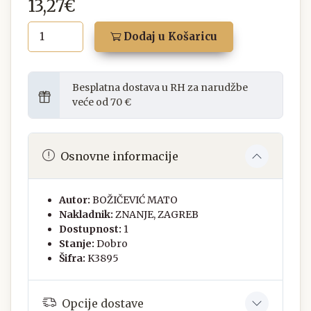
13,27€
Dodaj u Košaricu
Besplatna dostava u RH za narudžbe
veće od 70 €
Osnovne informacije
Autor:
BOŽIČEVIĆ MATO
Nakladnik:
ZNANJE, ZAGREB
Dostupnost:
1
Stanje:
Dobro
Šifra:
K3895
Opcije dostave