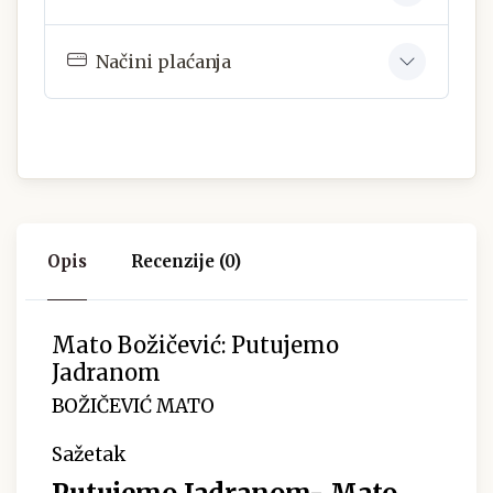
Načini plaćanja
Opis
Recenzije (0)
Mato Božičević: Putujemo
Jadranom
BOŽIČEVIĆ MATO
Sažetak