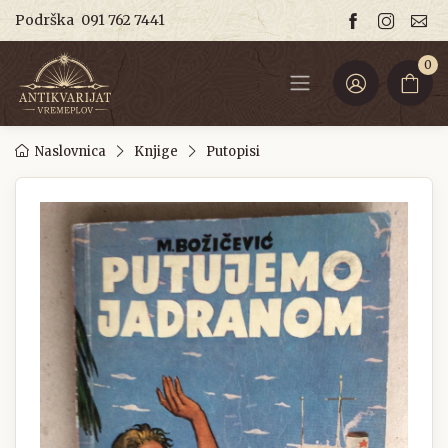
Podrška
091 762 7441
0
Naslovnica
Knjige
Putopisi