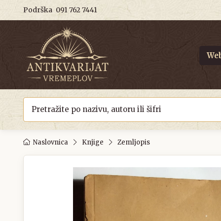
Podrška
091 762 7441
Web
Naslovnica
Knjige
Zemljopis