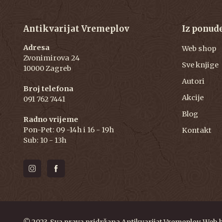
Antikvarijat Vremeplov
Iz ponud
Adresa
Web shop
Zvonimirova 24
Sve knjige
10000 Zagreb
Autori
Broj telefona
Akcije
091 762 7441
Blog
Radno vrijeme
Pon-Pet: 09 -14h i 16 - 19h
Kontakt
Sub: 10 - 13h
© 2023. Sva prava pridržana Antikvarijat Vremeplov. Web 