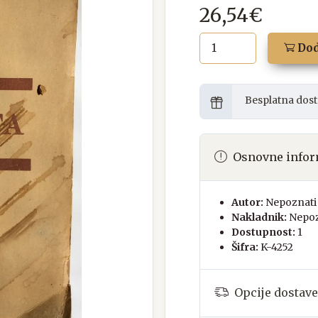
26,54€
Dod
Besplatna dost
Osnovne infor
Autor:
Nepoznati 
Nakladnik:
Nepoz
Dostupnost:
1
Šifra:
K-4252
Opcije dostave