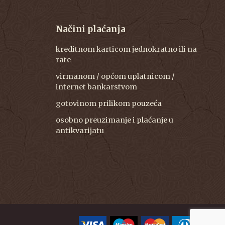
Načini plaćanja
kreditnom karticom jednokratno ili na
rate
virmanom / općom uplatnicom /
internet bankarstvom
gotovinom prilikom pouzeća
osobno preuzimanje i plaćanje u
antikvarijatu