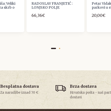
iša: Veliki
RADOSLAV FRANJETIĆ :
Petar Vidak
 za skrb o
LONJSKO POLJE
parkovi u s
66,36€
20,00€
Besplatna dostava
Brza dostava
Za narudžbe iznad 70 €
Hrvatska pošta - naš par
dostavi