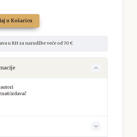
aj u Košaricu
ava u RH za narudžbe veće od 70 €
macije
autori
nati izdavač