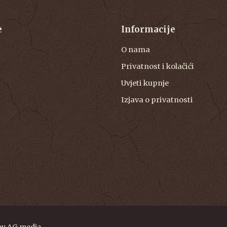
e
Informacije
O nama
Privatnost i kolačići
Uvjeti kupnje
Izjava o privatnosti
by
AG media