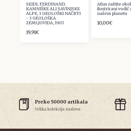
R
SEIDL FERDINAND,
Atlas zaštite okol
FIJA
KAMNIŠKE ALI SAVINJSKE
ilustrirani vodič
ALPE, 3 GEOLOŠKI NAČRTI
našem planetu
ČA,
- 3 GEOLOŠKA
10,00€
NATNA
ZEMLJOVIDA, 1907.
19,91€
Preko 50000 artikala
Velika kolekcija naslova