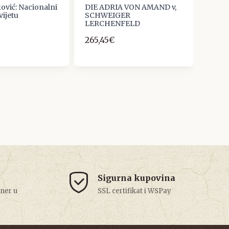
ović: Nacionalni
DIE ADRIA VON AMAND v,
Ankic
vijetu
SCHWEIGER
i atl
LERCHENFELD
Hrva
265,45€
12,0
Sigurna kupovina
tner u
SSL certifikat i WSPay