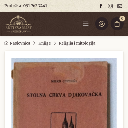
Podrška
091 762 7441
0
Naslovnica
Knjige
Religija i mitologija