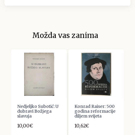
Možda vas zanima
Nedjeljko Subotić: U
Konrad Raiser: 500
K
e
dubravi Božjega
godina reformacije
g
slavuja
diljem svijeta
3
10,00€
10,62€