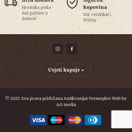
kupovina
Hrvatska pošta -
naš partner u
SSL certifikat i
dostavi
WSPay
Uvjeti kupnje
© 2023. Sva prava pridržana Antikvarijat Vremeplov. Web by
AG media