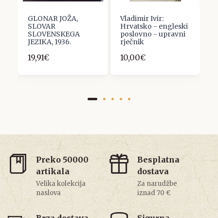
GLONAR JOŽA,
Vladimir Ivir:
N
SLOVAR
Hrvatsko - engleski
V
SLOVENSKEGA
poslovno - upravni
G
I
JEZIKA, 1936.
rječnik
s
19,91€
10,00€
1
Preko 50000
Besplatna
artikala
dostava
Velika kolekcija
Za narudžbe
naslova
iznad 70 €
Brza dostava
Sigurna