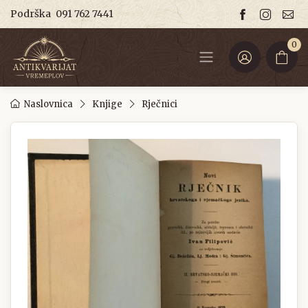
Podrška
091 762 7441
0
Naslovnica
Knjige
Rječnici