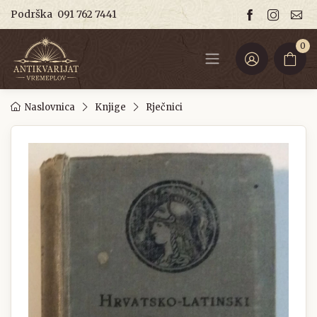
Podrška
091 762 7441
0
Naslovnica
Knjige
Rječnici