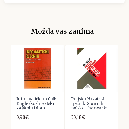
Možda vas zanima
Informatički rječnik
Poljsko Hrvatski
R
Englesko-hrvatski
rječnik: Slownik
N
za školu i dom
polsko Chorwacki
j
K
3,98€
33,18€
1