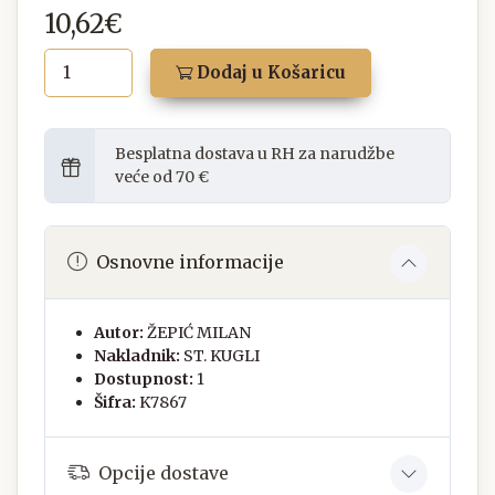
10,62€
Dodaj u Košaricu
Besplatna dostava u RH za narudžbe
veće od 70 €
Osnovne informacije
Autor:
ŽEPIĆ MILAN
Nakladnik:
ST. KUGLI
Dostupnost:
1
Šifra:
K7867
Opcije dostave