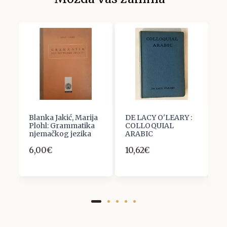
Č
Blanka Jakić, Marija
DE LACY O'LEARY :
W
Plohl: Grammatika
COLLOQUIAL
I
njemačkog jezika
ARABIC
D
S
6,00€
10,62€
D
6