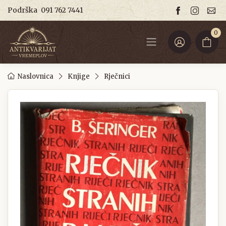
Podrška
091 762 7441
0
Naslovnica
Knjige
Rječnici