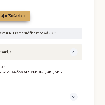
aj u Košaricu
ava u RH za narudžbe veće od 70 €
macije
TON
VNA ZALOŽBA SLOVENIJE, LJUBLJANA