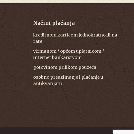
Načini plaćanja
kreditnom karticom jednokratno ili na
rate
virmanom / općom uplatnicom /
internet bankarstvom
gotovinom prilikom pouzeća
osobno preuzimanje i plaćanje u
antikvarijatu