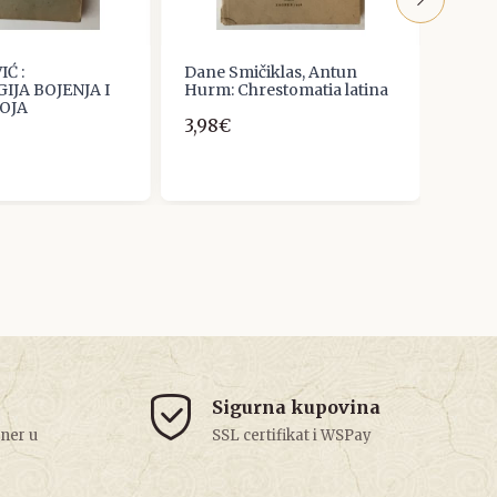
Ć :
Dane Smičiklas, Antun
Silić
JA BOJENJA I
Hurm: Chrestomatia latina
Hrvat
OJA
gimnaz
3,98€
15,0
Sigurna kupovina
tner u
SSL certifikat i WSPay