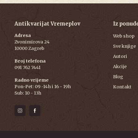
Antikvarijat Vremeplov
Iz ponud
Adresa
Web shop
Zvonimirova 24
Sve knjige
10000 Zagreb
Autori
Broj telefona
Akcije
091 762 7441
Blog
Radno vrijeme
Pon-Pet: 09 -14h i 16 - 19h
Kontakt
Sub: 10 - 13h