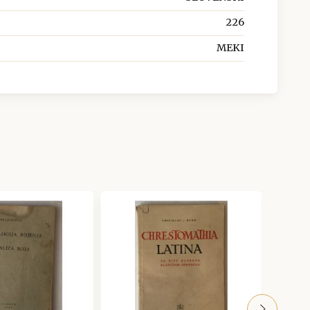
226
MEKI