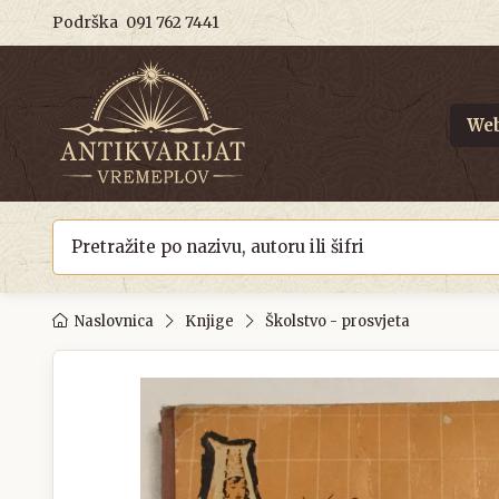
Podrška
091 762 7441
Web
Naslovnica
Knjige
Školstvo - prosvjeta