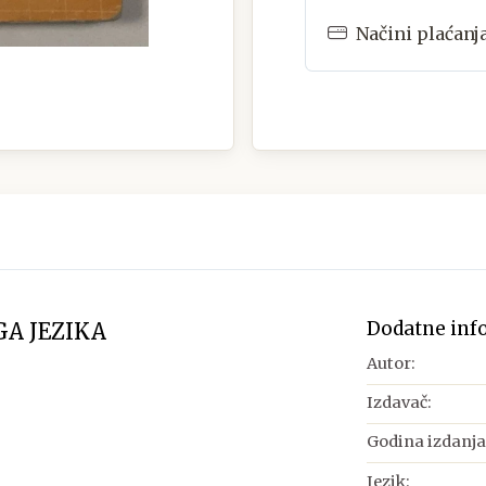
Načini plaćanj
Dodatne inf
A JEZIKA
Autor:
Izdavač:
Godina izdanja
Jezik: