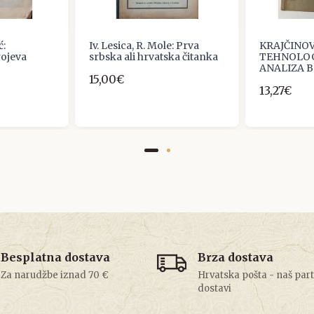
ć:
Iv. Lesica, R. Mole: Prva
KRAJČINOVI
rojeva
srbska ali hrvatska čitanka
TEHNOLOGI
ANALIZA B
15,00€
13,27€
Besplatna dostava
Brza dostava
Za narudžbe iznad 70 €
Hrvatska pošta - naš par
dostavi