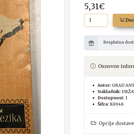
5,31€
Dod
Besplatna dost
Osnovne infor
Autor:
GRAD AN
Nakladnik:
DRŽA
Dostupnost:
1
Šifra:
K8948
Opcije dostave