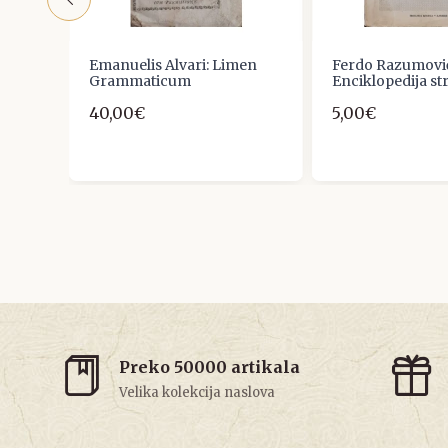
Ruska
Emanuelis Alvari: Limen
Ferdo Razumovi
Grammaticum
Enciklopedija st
40,00€
5,00€
Preko 50000 artikala
Velika kolekcija naslova