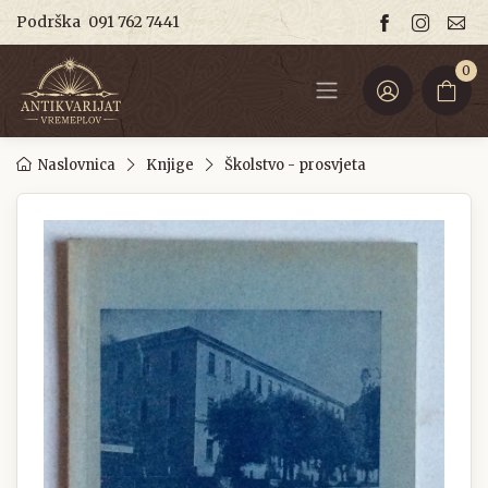
Podrška
091 762 7441
0
Naslovnica
Knjige
Školstvo - prosvjeta