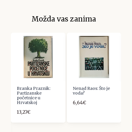
Možda vas zanima
Branka Praznik:
Nenad Raos: Što je
R
Partizanske
voda?
G
početnice u
Š
6,64€
da
Hrvatskoj
2
13,27€
i