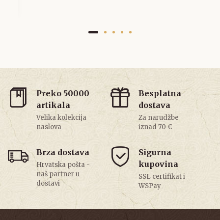
Preko 50000
Besplatna
artikala
dostava
Velika kolekcija
Za narudžbe
naslova
iznad 70 €
Brza dostava
Sigurna
kupovina
Hrvatska pošta -
naš partner u
SSL certifikat i
dostavi
WSPay