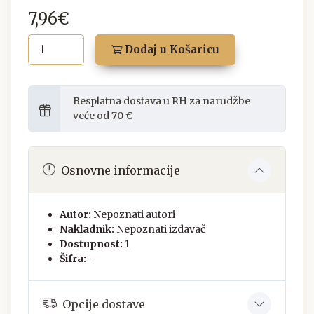
7,96€
Dodaj u Košaricu
Besplatna dostava u RH za narudžbe
veće od 70 €
Osnovne informacije
Autor:
Nepoznati autori
Nakladnik:
Nepoznati izdavač
Dostupnost:
1
Šifra:
-
Opcije dostave