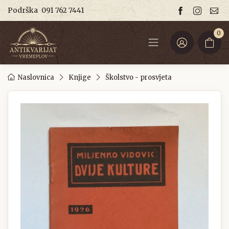
Podrška
091 762 7441
0
Naslovnica
Knjige
Školstvo - prosvjeta