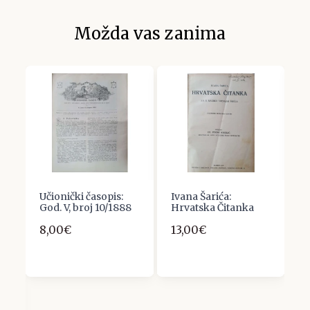
Možda vas zanima
-
Učionički časopis:
Ivana Šarića:
Ž
God. V, broj 10/1888
Hrvatska Čitanka
K
8,00€
13,00€
8
I
U