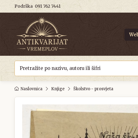
Podrška
091 762 7441
Web
Naslovnica
Knjige
Školstvo - prosvjeta