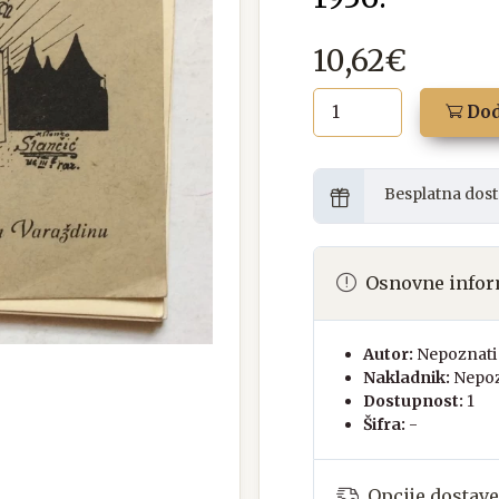
10,62€
Dod
Besplatna dost
Osnovne infor
Autor:
Nepoznati 
Nakladnik:
Nepoz
Dostupnost:
1
Šifra:
-
Opcije dostave