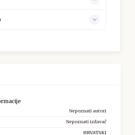
a
ormacije
Nepoznati autori
Nepoznati izdavač
HRVATSKI