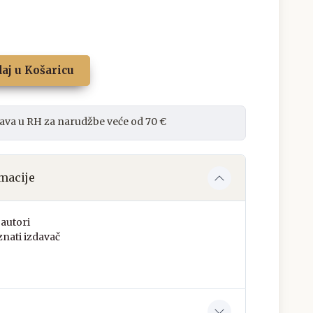
aj u Košaricu
ava u RH za narudžbe veće od 70 €
macije
autori
nati izdavač