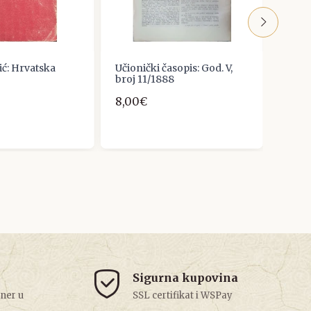
ć: Hrvatska
Učionički časopis: God. V,
Nada
broj 11/1888
Tehno
8,00€
8,00
Sigurna kupovina
tner u
SSL certifikat i WSPay