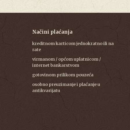
Načini plaćanja
kreditnom karticom jednokratno ili na
rate
virmanom / općom uplatnicom /
internet bankarstvom
gotovinom prilikom pouzeća
osobno preuzimanje i plaćanje u
antikvarijatu