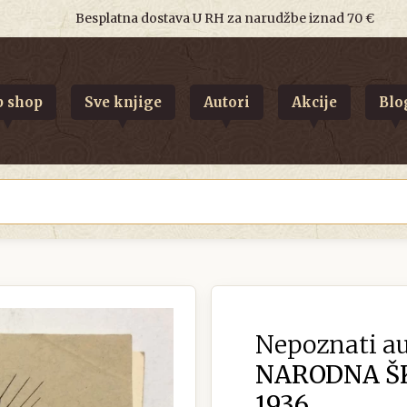
Besplatna dostava U RH za narudžbe iznad 70 €
 shop
Sve knjige
Autori
Akcije
Blo
Nepoznati au
NARODNA ŠK
1936.